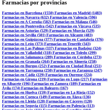
Farmacias por provincias
Farmacias en Barcelona (1550)
Farmacias en Madrid (1483)
Farmacias en Navarra (632)
Farmacias en Valencia (596)
Farmacias en A Coruña (582)
Farmacias en Málaga (546)
Farmacias en Pontevedra (542)
Farmacias en Vizcaya (535)
Farmacias en Asturias (529)
Farmacias en Murcia (529)
Farmacias en Sevilla (501)
Farmacias en Alicante (483)
Farmacias en Guipúzcoa (377)
Farmacias en Cantabria (376)
Farmacias en León (373)
Farmacias en Tenerife (343)
Farmacias en Las Palmas (337)
Farmacias en Badajoz (324)
Farmacias en Valladolid (318)
Farmacias en Toledo (299)
Farmacias en Salamanca (289)
Farmacias en Córdoba (273)
Farmacias en Granada (264)
Farmacias en Almería (258)
Farmacias en Burgos (252)
Farmacias en Ciudad Real (251)
Farmacias en Tarragona (250)
Farmacias en Zaragoza (247)
Farmacias en Cádiz (229)
Farmacias en Ourense (224)
Farmacias en Girona (219)
Farmacias en Lugo (217)
Farmacias
en Albacete (196)
Farmacias en Zamora (189)
Farmacias en
Ávila (174)
Farmacias en Baleares (167)
Farmacias en Huelva (159)
Farmacias en La Rioja (152)
Farmacias en Cuenca (149)
Farmacias en Álava (136)
Farmacias en Lleida (128)
Farmacias en Cáceres (120)
Farmacias en Segovia (115)
Farmacias en Palencia (113)