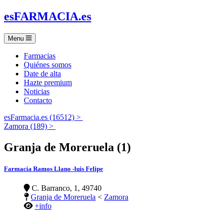
es
FARMACIA
.es
Menu
Farmacias
Quiénes somos
Date de alta
Hazte premium
Noticias
Contacto
esFarmacia.es (16512) >
Zamora (189) >
Granja de Moreruela (1)
Farmacia Ramos Llano -luis Felipe
C. Barranco, 1, 49740
Granja de Moreruela
<
Zamora
+info