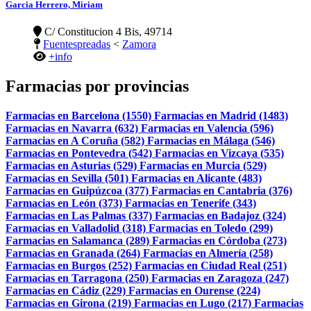
Garcia Herrero, Miriam
C/ Constitucion 4 Bis, 49714
Fuentespreadas
<
Zamora
+info
Farmacias por provincias
Farmacias en Barcelona (1550)
Farmacias en Madrid (1483)
Farmacias en Navarra (632)
Farmacias en Valencia (596)
Farmacias en A Coruña (582)
Farmacias en Málaga (546)
Farmacias en Pontevedra (542)
Farmacias en Vizcaya (535)
Farmacias en Asturias (529)
Farmacias en Murcia (529)
Farmacias en Sevilla (501)
Farmacias en Alicante (483)
Farmacias en Guipúzcoa (377)
Farmacias en Cantabria (376)
Farmacias en León (373)
Farmacias en Tenerife (343)
Farmacias en Las Palmas (337)
Farmacias en Badajoz (324)
Farmacias en Valladolid (318)
Farmacias en Toledo (299)
Farmacias en Salamanca (289)
Farmacias en Córdoba (273)
Farmacias en Granada (264)
Farmacias en Almería (258)
Farmacias en Burgos (252)
Farmacias en Ciudad Real (251)
Farmacias en Tarragona (250)
Farmacias en Zaragoza (247)
Farmacias en Cádiz (229)
Farmacias en Ourense (224)
Farmacias en Girona (219)
Farmacias en Lugo (217)
Farmacias