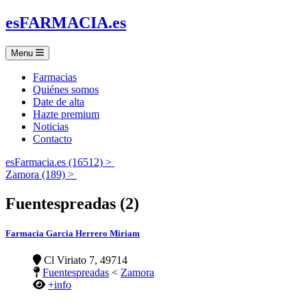
es
FARMACIA
.es
Menu
Farmacias
Quiénes somos
Date de alta
Hazte premium
Noticias
Contacto
esFarmacia.es (16512) >
Zamora (189) >
Fuentespreadas (2)
Farmacia Garcia Herrero Miriam
Cl Viriato 7, 49714
Fuentespreadas
<
Zamora
+info