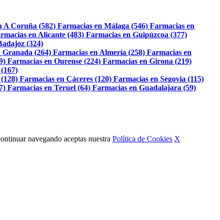
n A Coruña (582)
Farmacias en Málaga (546)
Farmacias en
rmacias en Alicante (483)
Farmacias en Guipúzcoa (377)
Badajoz (324)
 Granada (264)
Farmacias en Almería (258)
Farmacias en
9)
Farmacias en Ourense (224)
Farmacias en Girona (219)
 (167)
 (128)
Farmacias en Cáceres (120)
Farmacias en Segovia (115)
7)
Farmacias en Teruel (64)
Farmacias en Guadalajara (59)
Al continuar navegando aceptas nuestra
Política de Cookies
X