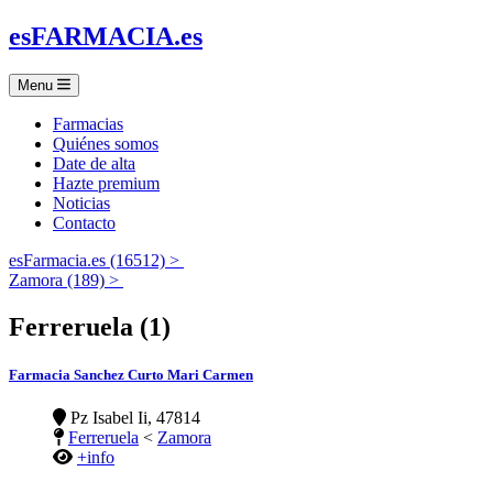
es
FARMACIA
.es
Menu
Farmacias
Quiénes somos
Date de alta
Hazte premium
Noticias
Contacto
esFarmacia.es (16512) >
Zamora (189) >
Ferreruela (1)
Farmacia Sanchez Curto Mari Carmen
Pz Isabel Ii, 47814
Ferreruela
<
Zamora
+info