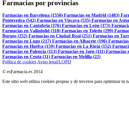
Farmacias por provincias
Farmacias en Barcelona (1550)
Farmacias en Madrid (1483)
Far
Pontevedra (542)
Farmacias en Vizcaya (535)
Farmacias en Astur
Farmacias en Cantabria (376)
Farmacias en León (373)
Farmacia
Farmacias en Valladolid (318)
Farmacias en Toledo (299)
Farmac
Burgos (252)
Farmacias en Ciudad Real (251)
Farmacias en Tarr
Farmacias en Lugo (217)
Farmacias en Albacete (196)
Farmacias
Farmacias en Huelva (159)
Farmacias en La Rioja (152)
Farmaci
Farmacias en Palencia (113)
Farmacias en Jaén (111)
Farmacias e
Farmacias en Ceuta (31)
Farmacias en Melilla (22)
Política de cookies
Aviso legal/LOPD
© esFarmacia.es 2014
Este sitio web utiliza cookies propias y de terceros para optimizar tu 