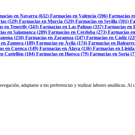
macias en Navarra (632)
Farmacias en Valencia (596)
Farmacias e
ias (529)
Farmacias en Murcia (529)
Farmacias en Sevilla (501)
Fa
s en Tenerife (343)
Farmacias en Las Palmas (337)
Farmacias en 
ias en Salamanca (289)
Farmacias en Córdoba (273)
Farmacias en
agona (250)
Farmacias en Zaragoza (247)
Farmacias en Cádiz (22
 en Zamora (189)
Farmacias en Ávila (174)
Farmacias en Baleares
as en Cuenca (149)
Farmacias en Álava (136)
Farmacias en Lleida
n Castellón (104)
Farmacias en Huesca (79)
Farmacias en Soria (7
navegación, adaptarse a tus preferencias y realizar labores analíticas. 