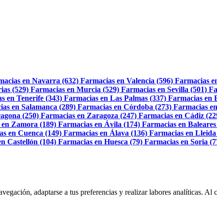
macias en Navarra (632)
Farmacias en Valencia (596)
Farmacias e
ias (529)
Farmacias en Murcia (529)
Farmacias en Sevilla (501)
Fa
s en Tenerife (343)
Farmacias en Las Palmas (337)
Farmacias en 
ias en Salamanca (289)
Farmacias en Córdoba (273)
Farmacias en
agona (250)
Farmacias en Zaragoza (247)
Farmacias en Cádiz (22
 en Zamora (189)
Farmacias en Ávila (174)
Farmacias en Baleares
as en Cuenca (149)
Farmacias en Álava (136)
Farmacias en Lleida
n Castellón (104)
Farmacias en Huesca (79)
Farmacias en Soria (7
navegación, adaptarse a tus preferencias y realizar labores analíticas. 