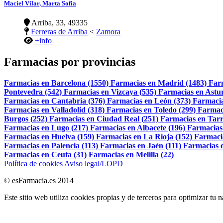
Maciel Vilar, Marta Sofia
Arriba, 33, 49335
Ferreras de Arriba
<
Zamora
+info
Farmacias por provincias
Farmacias en Barcelona (1550)
Farmacias en Madrid (1483)
Far
Pontevedra (542)
Farmacias en Vizcaya (535)
Farmacias en Astur
Farmacias en Cantabria (376)
Farmacias en León (373)
Farmacia
Farmacias en Valladolid (318)
Farmacias en Toledo (299)
Farmac
Burgos (252)
Farmacias en Ciudad Real (251)
Farmacias en Tarr
Farmacias en Lugo (217)
Farmacias en Albacete (196)
Farmacias
Farmacias en Huelva (159)
Farmacias en La Rioja (152)
Farmaci
Farmacias en Palencia (113)
Farmacias en Jaén (111)
Farmacias e
Farmacias en Ceuta (31)
Farmacias en Melilla (22)
Política de cookies
Aviso legal/LOPD
© esFarmacia.es 2014
Este sitio web utiliza cookies propias y de terceros para optimizar tu 