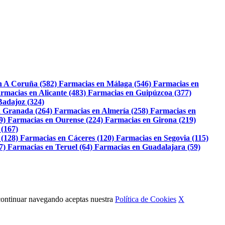
n A Coruña (582)
Farmacias en Málaga (546)
Farmacias en
rmacias en Alicante (483)
Farmacias en Guipúzcoa (377)
Badajoz (324)
 Granada (264)
Farmacias en Almería (258)
Farmacias en
9)
Farmacias en Ourense (224)
Farmacias en Girona (219)
 (167)
 (128)
Farmacias en Cáceres (120)
Farmacias en Segovia (115)
7)
Farmacias en Teruel (64)
Farmacias en Guadalajara (59)
Al continuar navegando aceptas nuestra
Política de Cookies
X