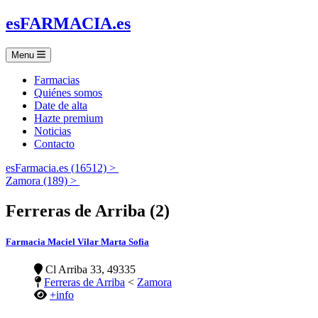
es
FARMACIA
.es
Menu
Farmacias
Quiénes somos
Date de alta
Hazte premium
Noticias
Contacto
esFarmacia.es (16512) >
Zamora (189) >
Ferreras de Arriba (2)
Farmacia Maciel Vilar Marta Sofia
Cl Arriba 33, 49335
Ferreras de Arriba
<
Zamora
+info