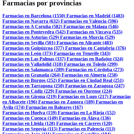
Farmacias por provincias
Farmacias en Barcelona (1550)
Farmacias en Madrid (1483)
Farmacias en Navarra (632)
Farmacias en Valencia (596)
Farmacias en A Coruña (582)
Farmacias en Málaga (546)
Farmacias en Pontevedra (542)
Farmacias en Vizcaya (535)
Farmacias en Asturias (529)
Farmacias en Murcia (529)
Farmacias en Sevilla (501)
Farmacias en Alicante (483)
Farmacias en Guipúzcoa (377)
Farmacias en Cantabria (376)
Farmacias en León (373)
Farmacias en Tenerife (343)
Farmacias en Las Palmas (337)
Farmacias en Badajoz (324)
Farmacias en Valladolid (318)
Farmacias en Toledo (299)
Farmacias en Salamanca (289)
Farmacias en Córdoba (273)
Farmacias en Granada (264)
Farmacias en Almería (258)
Farmacias en Burgos (252)
Farmacias en Ciudad Real (251)
Farmacias en Tarragona (250)
Farmacias en Zaragoza (247)
Farmacias en Cádiz (229)
Farmacias en Ourense (224)
Farmacias en Girona (219)
Farmacias en Lugo (217)
Farmacias
en Albacete (196)
Farmacias en Zamora (189)
Farmacias en
Ávila (174)
Farmacias en Baleares (167)
Farmacias en Huelva (159)
Farmacias en La Rioja (152)
Farmacias en Cuenca (149)
Farmacias en Álava (136)
Farmacias en Lleida (128)
Farmacias en Cáceres (120)
Farmacias en Segovia (115)
Farmacias en Palencia (113)