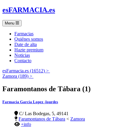
es
FARMACIA
.es
Menu
Farmacias
Quiénes somos
Date de alta
Hazte premium
Noticias
Contacto
esFarmacia.es (16512) >
Zamora (189) >
Faramontanos de Tábara (1)
Farmacia Garcia Lopez -lourdes
C/ Las Bodegas, 5, 49141
Faramontanos de Tábara
<
Zamora
+info