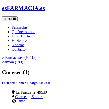
es
FARMACIA
.es
Menu
Farmacias
Quiénes somos
Date de alta
Hazte premium
Noticias
Contacto
esFarmacia.es (16512) >
Zamora (189) >
Coreses (1)
Farmacia Gomez Fidalgo, Ma Jose
La Fragua, 2, 49530
Coreses
<
Zamora
+info