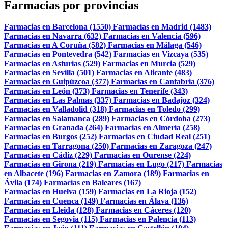
Farmacias por provincias
Farmacias en Barcelona (1550)
Farmacias en Madrid (1483)
Farmacias en Navarra (632)
Farmacias en Valencia (596)
Farmacias en A Coruña (582)
Farmacias en Málaga (546)
Farmacias en Pontevedra (542)
Farmacias en Vizcaya (535)
Farmacias en Asturias (529)
Farmacias en Murcia (529)
Farmacias en Sevilla (501)
Farmacias en Alicante (483)
Farmacias en Guipúzcoa (377)
Farmacias en Cantabria (376)
Farmacias en León (373)
Farmacias en Tenerife (343)
Farmacias en Las Palmas (337)
Farmacias en Badajoz (324)
Farmacias en Valladolid (318)
Farmacias en Toledo (299)
Farmacias en Salamanca (289)
Farmacias en Córdoba (273)
Farmacias en Granada (264)
Farmacias en Almería (258)
Farmacias en Burgos (252)
Farmacias en Ciudad Real (251)
Farmacias en Tarragona (250)
Farmacias en Zaragoza (247)
Farmacias en Cádiz (229)
Farmacias en Ourense (224)
Farmacias en Girona (219)
Farmacias en Lugo (217)
Farmacias
en Albacete (196)
Farmacias en Zamora (189)
Farmacias en
Ávila (174)
Farmacias en Baleares (167)
Farmacias en Huelva (159)
Farmacias en La Rioja (152)
Farmacias en Cuenca (149)
Farmacias en Álava (136)
Farmacias en Lleida (128)
Farmacias en Cáceres (120)
Farmacias en Segovia (115)
Farmacias en Palencia (113)