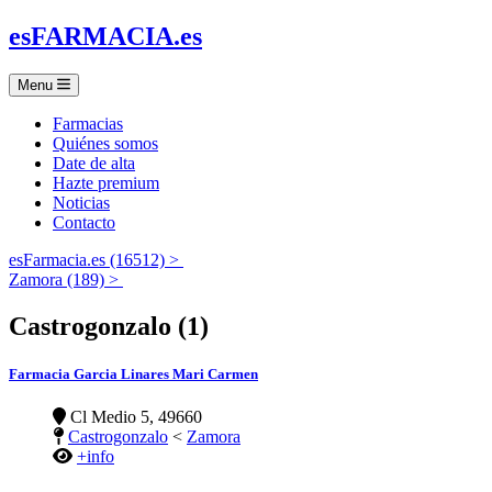
es
FARMACIA
.es
Menu
Farmacias
Quiénes somos
Date de alta
Hazte premium
Noticias
Contacto
esFarmacia.es (16512) >
Zamora (189) >
Castrogonzalo (1)
Farmacia Garcia Linares Mari Carmen
Cl Medio 5, 49660
Castrogonzalo
<
Zamora
+info