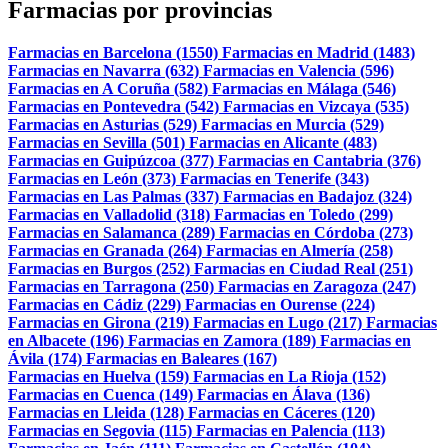
Farmacias por provincias
Farmacias en Barcelona (1550)
Farmacias en Madrid (1483)
Farmacias en Navarra (632)
Farmacias en Valencia (596)
Farmacias en A Coruña (582)
Farmacias en Málaga (546)
Farmacias en Pontevedra (542)
Farmacias en Vizcaya (535)
Farmacias en Asturias (529)
Farmacias en Murcia (529)
Farmacias en Sevilla (501)
Farmacias en Alicante (483)
Farmacias en Guipúzcoa (377)
Farmacias en Cantabria (376)
Farmacias en León (373)
Farmacias en Tenerife (343)
Farmacias en Las Palmas (337)
Farmacias en Badajoz (324)
Farmacias en Valladolid (318)
Farmacias en Toledo (299)
Farmacias en Salamanca (289)
Farmacias en Córdoba (273)
Farmacias en Granada (264)
Farmacias en Almería (258)
Farmacias en Burgos (252)
Farmacias en Ciudad Real (251)
Farmacias en Tarragona (250)
Farmacias en Zaragoza (247)
Farmacias en Cádiz (229)
Farmacias en Ourense (224)
Farmacias en Girona (219)
Farmacias en Lugo (217)
Farmacias
en Albacete (196)
Farmacias en Zamora (189)
Farmacias en
Ávila (174)
Farmacias en Baleares (167)
Farmacias en Huelva (159)
Farmacias en La Rioja (152)
Farmacias en Cuenca (149)
Farmacias en Álava (136)
Farmacias en Lleida (128)
Farmacias en Cáceres (120)
Farmacias en Segovia (115)
Farmacias en Palencia (113)