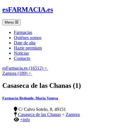
es
FARMACIA
.es
Menu
Farmacias
Quiénes somos
Date de alta
Hazte premium
Noticias
Contacto
esFarmacia.es (16512) >
Zamora (189) >
Casaseca de las Chanas (1)
Farmacia Redondo, Maria Vanesa
C/ Calvo Sotelo, 8, 49151
Casaseca de las Chanas
<
Zamora
+info