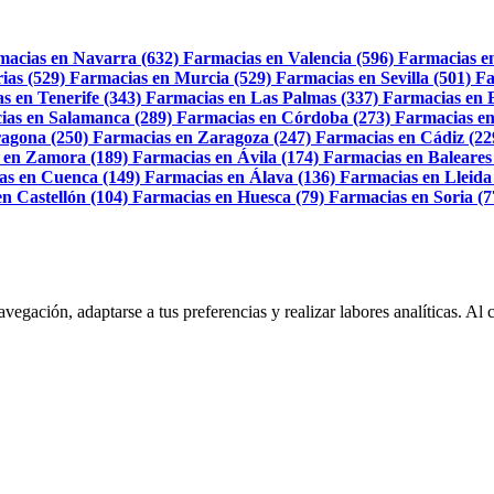
macias en Navarra (632)
Farmacias en Valencia (596)
Farmacias e
ias (529)
Farmacias en Murcia (529)
Farmacias en Sevilla (501)
Fa
s en Tenerife (343)
Farmacias en Las Palmas (337)
Farmacias en 
ias en Salamanca (289)
Farmacias en Córdoba (273)
Farmacias en
agona (250)
Farmacias en Zaragoza (247)
Farmacias en Cádiz (22
 en Zamora (189)
Farmacias en Ávila (174)
Farmacias en Baleares
as en Cuenca (149)
Farmacias en Álava (136)
Farmacias en Lleida
n Castellón (104)
Farmacias en Huesca (79)
Farmacias en Soria (7
navegación, adaptarse a tus preferencias y realizar labores analíticas. 