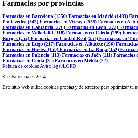
Farmacias por provincias
Farmacias en Barcelona (1550)
Farmacias en Madrid (1483)
Far
Pontevedra (542)
Farmacias en Vizcaya (535)
Farmacias en Astur
Farmacias en Cantabria (376)
Farmacias en León (373)
Farmacia
Farmacias en Valladolid (318)
Farmacias en Toledo (299)
Farmac
Burgos (252)
Farmacias en Ciudad Real (251)
Farmacias en Tarr
Farmacias en Lugo (217)
Farmacias en Albacete (196)
Farmacias
Farmacias en Huelva (159)
Farmacias en La Rioja (152)
Farmaci
Farmacias en Palencia (113)
Farmacias en Jaén (111)
Farmacias e
Farmacias en Ceuta (31)
Farmacias en Melilla (22)
Política de cookies
Aviso legal/LOPD
© esFarmacia.es 2014
Este sitio web utiliza cookies propias y de terceros para optimizar tu 