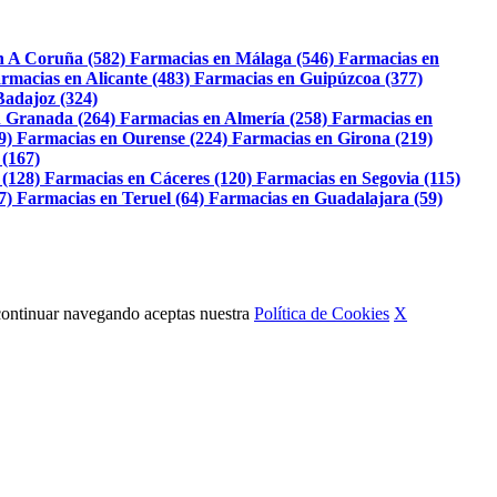
n A Coruña (582)
Farmacias en Málaga (546)
Farmacias en
rmacias en Alicante (483)
Farmacias en Guipúzcoa (377)
Badajoz (324)
 Granada (264)
Farmacias en Almería (258)
Farmacias en
9)
Farmacias en Ourense (224)
Farmacias en Girona (219)
 (167)
 (128)
Farmacias en Cáceres (120)
Farmacias en Segovia (115)
7)
Farmacias en Teruel (64)
Farmacias en Guadalajara (59)
Al continuar navegando aceptas nuestra
Política de Cookies
X