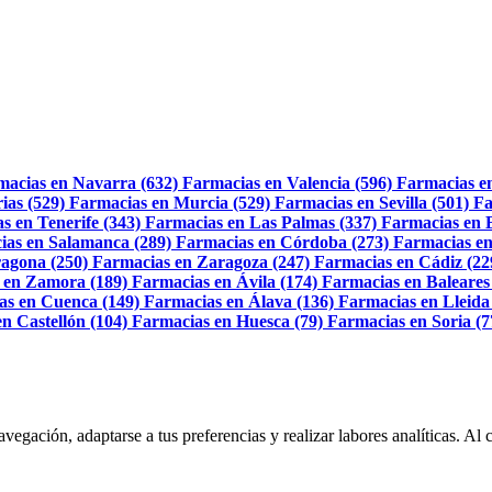
macias en Navarra (632)
Farmacias en Valencia (596)
Farmacias e
ias (529)
Farmacias en Murcia (529)
Farmacias en Sevilla (501)
Fa
s en Tenerife (343)
Farmacias en Las Palmas (337)
Farmacias en 
ias en Salamanca (289)
Farmacias en Córdoba (273)
Farmacias en
agona (250)
Farmacias en Zaragoza (247)
Farmacias en Cádiz (22
 en Zamora (189)
Farmacias en Ávila (174)
Farmacias en Baleares
as en Cuenca (149)
Farmacias en Álava (136)
Farmacias en Lleida
n Castellón (104)
Farmacias en Huesca (79)
Farmacias en Soria (7
navegación, adaptarse a tus preferencias y realizar labores analíticas. 