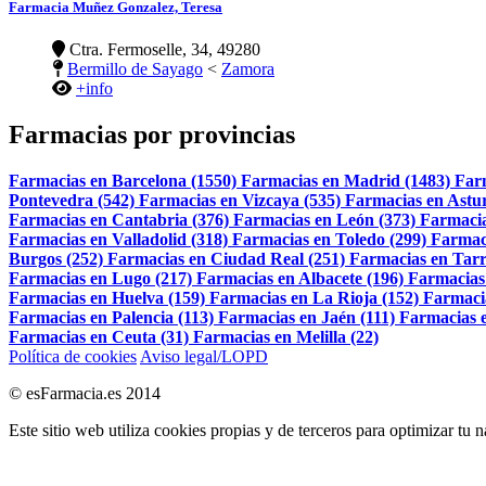
Farmacia Muñez Gonzalez, Teresa
Ctra. Fermoselle, 34, 49280
Bermillo de Sayago
<
Zamora
+info
Farmacias por provincias
Farmacias en Barcelona (1550)
Farmacias en Madrid (1483)
Far
Pontevedra (542)
Farmacias en Vizcaya (535)
Farmacias en Astur
Farmacias en Cantabria (376)
Farmacias en León (373)
Farmacia
Farmacias en Valladolid (318)
Farmacias en Toledo (299)
Farmac
Burgos (252)
Farmacias en Ciudad Real (251)
Farmacias en Tarr
Farmacias en Lugo (217)
Farmacias en Albacete (196)
Farmacias
Farmacias en Huelva (159)
Farmacias en La Rioja (152)
Farmaci
Farmacias en Palencia (113)
Farmacias en Jaén (111)
Farmacias e
Farmacias en Ceuta (31)
Farmacias en Melilla (22)
Política de cookies
Aviso legal/LOPD
© esFarmacia.es 2014
Este sitio web utiliza cookies propias y de terceros para optimizar tu 