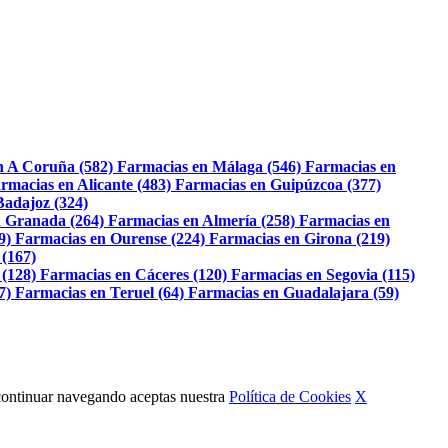
n A Coruña (582)
Farmacias en Málaga (546)
Farmacias en
rmacias en Alicante (483)
Farmacias en Guipúzcoa (377)
Badajoz (324)
 Granada (264)
Farmacias en Almería (258)
Farmacias en
9)
Farmacias en Ourense (224)
Farmacias en Girona (219)
 (167)
 (128)
Farmacias en Cáceres (120)
Farmacias en Segovia (115)
7)
Farmacias en Teruel (64)
Farmacias en Guadalajara (59)
Al continuar navegando aceptas nuestra
Política de Cookies
X