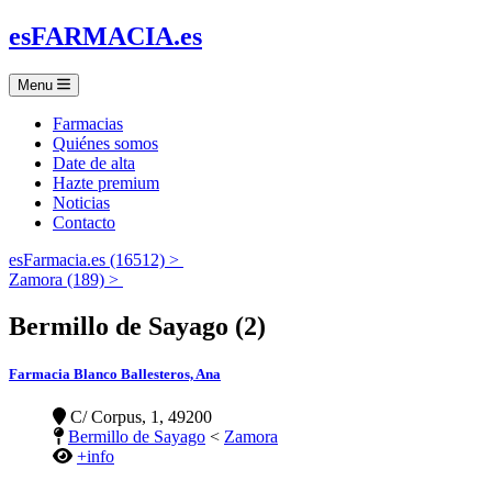
es
FARMACIA
.es
Menu
Farmacias
Quiénes somos
Date de alta
Hazte premium
Noticias
Contacto
esFarmacia.es (16512) >
Zamora (189) >
Bermillo de Sayago (2)
Farmacia Blanco Ballesteros, Ana
C/ Corpus, 1, 49200
Bermillo de Sayago
<
Zamora
+info