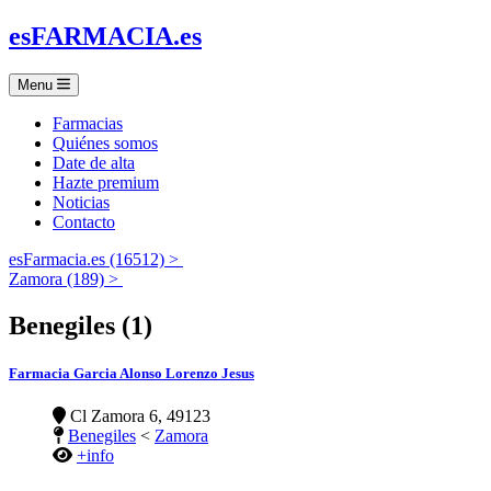
es
FARMACIA
.es
Menu
Farmacias
Quiénes somos
Date de alta
Hazte premium
Noticias
Contacto
esFarmacia.es (16512) >
Zamora (189) >
Benegiles (1)
Farmacia Garcia Alonso Lorenzo Jesus
Cl Zamora 6, 49123
Benegiles
<
Zamora
+info