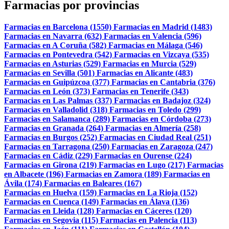
Farmacias por provincias
Farmacias en Barcelona (1550)
Farmacias en Madrid (1483)
Farmacias en Navarra (632)
Farmacias en Valencia (596)
Farmacias en A Coruña (582)
Farmacias en Málaga (546)
Farmacias en Pontevedra (542)
Farmacias en Vizcaya (535)
Farmacias en Asturias (529)
Farmacias en Murcia (529)
Farmacias en Sevilla (501)
Farmacias en Alicante (483)
Farmacias en Guipúzcoa (377)
Farmacias en Cantabria (376)
Farmacias en León (373)
Farmacias en Tenerife (343)
Farmacias en Las Palmas (337)
Farmacias en Badajoz (324)
Farmacias en Valladolid (318)
Farmacias en Toledo (299)
Farmacias en Salamanca (289)
Farmacias en Córdoba (273)
Farmacias en Granada (264)
Farmacias en Almería (258)
Farmacias en Burgos (252)
Farmacias en Ciudad Real (251)
Farmacias en Tarragona (250)
Farmacias en Zaragoza (247)
Farmacias en Cádiz (229)
Farmacias en Ourense (224)
Farmacias en Girona (219)
Farmacias en Lugo (217)
Farmacias
en Albacete (196)
Farmacias en Zamora (189)
Farmacias en
Ávila (174)
Farmacias en Baleares (167)
Farmacias en Huelva (159)
Farmacias en La Rioja (152)
Farmacias en Cuenca (149)
Farmacias en Álava (136)
Farmacias en Lleida (128)
Farmacias en Cáceres (120)
Farmacias en Segovia (115)
Farmacias en Palencia (113)