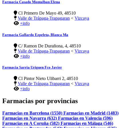
Farmacia Casado Montalban Elena
Cl Primero De Mayo 49, 48510
Valle de Trápaga-Trapagaran
<
Vizcaya
+info
Farmacia Gallardo Ezpeleta, Blanca Ma
C/ Ramon De Durañona, 4, 48510
Valle de Trápaga-Trapagaran
<
Vizcaya
+info
Farmacia Sarria Uriguen Fco Javier
Cl Pintor Nieto Ulibarri 2, 48510
Valle de Trápaga-Trapagaran
<
Vizcaya
+info
Farmacias por provincias
Farmacias en Barcelona (1550)
Farmacias en Madrid (1483)
Farmacias en Navarra (632)
Farmacias en Valencia (596)
Farmacias en A Coruña (582)
Farmacias en Málaga (546)