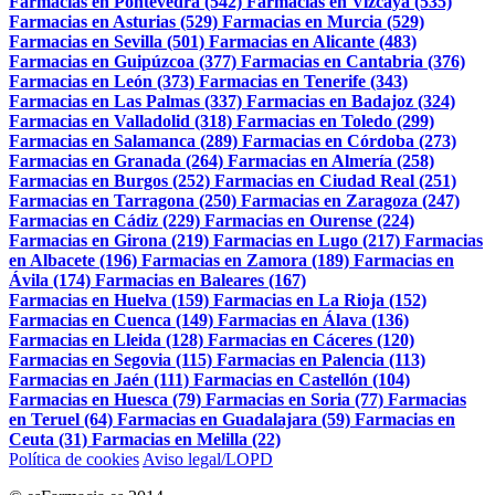
Farmacias en Pontevedra (542)
Farmacias en Vizcaya (535)
Farmacias en Asturias (529)
Farmacias en Murcia (529)
Farmacias en Sevilla (501)
Farmacias en Alicante (483)
Farmacias en Guipúzcoa (377)
Farmacias en Cantabria (376)
Farmacias en León (373)
Farmacias en Tenerife (343)
Farmacias en Las Palmas (337)
Farmacias en Badajoz (324)
Farmacias en Valladolid (318)
Farmacias en Toledo (299)
Farmacias en Salamanca (289)
Farmacias en Córdoba (273)
Farmacias en Granada (264)
Farmacias en Almería (258)
Farmacias en Burgos (252)
Farmacias en Ciudad Real (251)
Farmacias en Tarragona (250)
Farmacias en Zaragoza (247)
Farmacias en Cádiz (229)
Farmacias en Ourense (224)
Farmacias en Girona (219)
Farmacias en Lugo (217)
Farmacias
en Albacete (196)
Farmacias en Zamora (189)
Farmacias en
Ávila (174)
Farmacias en Baleares (167)
Farmacias en Huelva (159)
Farmacias en La Rioja (152)
Farmacias en Cuenca (149)
Farmacias en Álava (136)
Farmacias en Lleida (128)
Farmacias en Cáceres (120)
Farmacias en Segovia (115)
Farmacias en Palencia (113)
Farmacias en Jaén (111)
Farmacias en Castellón (104)
Farmacias en Huesca (79)
Farmacias en Soria (77)
Farmacias
en Teruel (64)
Farmacias en Guadalajara (59)
Farmacias en
Ceuta (31)
Farmacias en Melilla (22)
Política de cookies
Aviso legal/LOPD