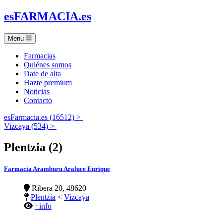
es
FARMACIA
.es
Menu
Farmacias
Quiénes somos
Date de alta
Hazte premium
Noticias
Contacto
esFarmacia.es (16512) >
Vizcaya (534) >
Plentzia (2)
Farmacia Aramburu Araluce Enrique
Ribera 20, 48620
Plentzia
<
Vizcaya
+info