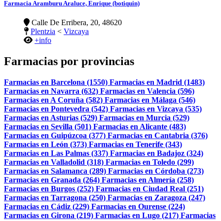
Farmacia Aramburu Araluce, Enrique (botiquin)
Calle De Erribera, 20, 48620
Plentzia
<
Vizcaya
+info
Farmacias por provincias
Farmacias en Barcelona (1550)
Farmacias en Madrid (1483)
Farmacias en Navarra (632)
Farmacias en Valencia (596)
Farmacias en A Coruña (582)
Farmacias en Málaga (546)
Farmacias en Pontevedra (542)
Farmacias en Vizcaya (535)
Farmacias en Asturias (529)
Farmacias en Murcia (529)
Farmacias en Sevilla (501)
Farmacias en Alicante (483)
Farmacias en Guipúzcoa (377)
Farmacias en Cantabria (376)
Farmacias en León (373)
Farmacias en Tenerife (343)
Farmacias en Las Palmas (337)
Farmacias en Badajoz (324)
Farmacias en Valladolid (318)
Farmacias en Toledo (299)
Farmacias en Salamanca (289)
Farmacias en Córdoba (273)
Farmacias en Granada (264)
Farmacias en Almería (258)
Farmacias en Burgos (252)
Farmacias en Ciudad Real (251)
Farmacias en Tarragona (250)
Farmacias en Zaragoza (247)
Farmacias en Cádiz (229)
Farmacias en Ourense (224)
Farmacias en Girona (219)
Farmacias en Lugo (217)
Farmacias