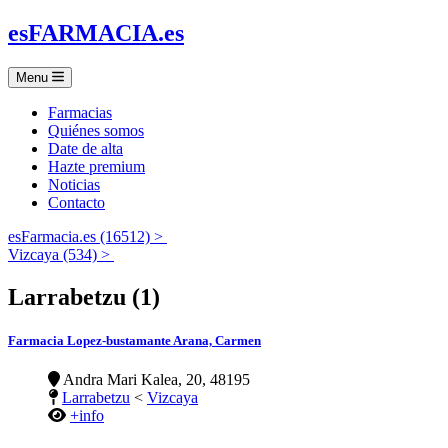
es
FARMACIA
.es
Menu
Farmacias
Quiénes somos
Date de alta
Hazte premium
Noticias
Contacto
esFarmacia.es (16512) >
Vizcaya (534) >
Larrabetzu (1)
Farmacia Lopez-bustamante Arana, Carmen
Andra Mari Kalea, 20, 48195
Larrabetzu
<
Vizcaya
+info