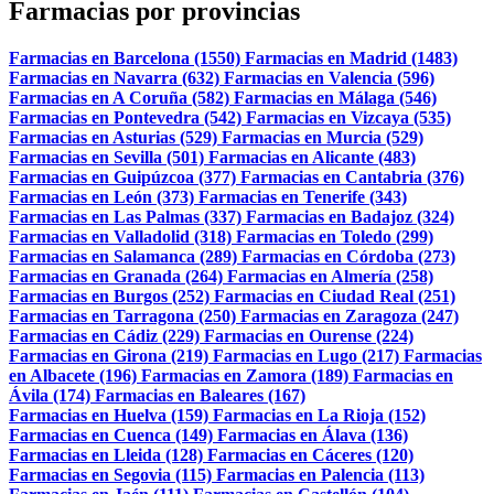
Farmacias por provincias
Farmacias en Barcelona (1550)
Farmacias en Madrid (1483)
Farmacias en Navarra (632)
Farmacias en Valencia (596)
Farmacias en A Coruña (582)
Farmacias en Málaga (546)
Farmacias en Pontevedra (542)
Farmacias en Vizcaya (535)
Farmacias en Asturias (529)
Farmacias en Murcia (529)
Farmacias en Sevilla (501)
Farmacias en Alicante (483)
Farmacias en Guipúzcoa (377)
Farmacias en Cantabria (376)
Farmacias en León (373)
Farmacias en Tenerife (343)
Farmacias en Las Palmas (337)
Farmacias en Badajoz (324)
Farmacias en Valladolid (318)
Farmacias en Toledo (299)
Farmacias en Salamanca (289)
Farmacias en Córdoba (273)
Farmacias en Granada (264)
Farmacias en Almería (258)
Farmacias en Burgos (252)
Farmacias en Ciudad Real (251)
Farmacias en Tarragona (250)
Farmacias en Zaragoza (247)
Farmacias en Cádiz (229)
Farmacias en Ourense (224)
Farmacias en Girona (219)
Farmacias en Lugo (217)
Farmacias
en Albacete (196)
Farmacias en Zamora (189)
Farmacias en
Ávila (174)
Farmacias en Baleares (167)
Farmacias en Huelva (159)
Farmacias en La Rioja (152)
Farmacias en Cuenca (149)
Farmacias en Álava (136)
Farmacias en Lleida (128)
Farmacias en Cáceres (120)
Farmacias en Segovia (115)
Farmacias en Palencia (113)