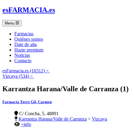
es
FARMACIA
.es
Menu
Farmacias
Quiénes somos
Date de alta
Hazte premium
Noticias
Contacto
esFarmacia.es (16512) >
Vizcaya (534) >
Karrantza Harana/Valle de Carranza (1)
Farmacia Torre Gil, Carmen
C/ Concha, 5, 48891
Karrantza Harana/Valle de Carranza
<
Vizcaya
+info