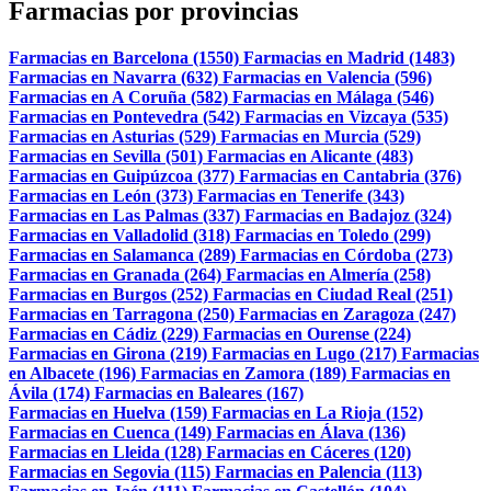
Farmacias por provincias
Farmacias en Barcelona (1550)
Farmacias en Madrid (1483)
Farmacias en Navarra (632)
Farmacias en Valencia (596)
Farmacias en A Coruña (582)
Farmacias en Málaga (546)
Farmacias en Pontevedra (542)
Farmacias en Vizcaya (535)
Farmacias en Asturias (529)
Farmacias en Murcia (529)
Farmacias en Sevilla (501)
Farmacias en Alicante (483)
Farmacias en Guipúzcoa (377)
Farmacias en Cantabria (376)
Farmacias en León (373)
Farmacias en Tenerife (343)
Farmacias en Las Palmas (337)
Farmacias en Badajoz (324)
Farmacias en Valladolid (318)
Farmacias en Toledo (299)
Farmacias en Salamanca (289)
Farmacias en Córdoba (273)
Farmacias en Granada (264)
Farmacias en Almería (258)
Farmacias en Burgos (252)
Farmacias en Ciudad Real (251)
Farmacias en Tarragona (250)
Farmacias en Zaragoza (247)
Farmacias en Cádiz (229)
Farmacias en Ourense (224)
Farmacias en Girona (219)
Farmacias en Lugo (217)
Farmacias
en Albacete (196)
Farmacias en Zamora (189)
Farmacias en
Ávila (174)
Farmacias en Baleares (167)
Farmacias en Huelva (159)
Farmacias en La Rioja (152)
Farmacias en Cuenca (149)
Farmacias en Álava (136)
Farmacias en Lleida (128)
Farmacias en Cáceres (120)
Farmacias en Segovia (115)
Farmacias en Palencia (113)