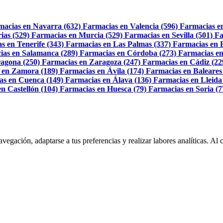
macias en Navarra (632)
Farmacias en Valencia (596)
Farmacias e
ias (529)
Farmacias en Murcia (529)
Farmacias en Sevilla (501)
Fa
s en Tenerife (343)
Farmacias en Las Palmas (337)
Farmacias en 
ias en Salamanca (289)
Farmacias en Córdoba (273)
Farmacias en
agona (250)
Farmacias en Zaragoza (247)
Farmacias en Cádiz (22
 en Zamora (189)
Farmacias en Ávila (174)
Farmacias en Baleares
as en Cuenca (149)
Farmacias en Álava (136)
Farmacias en Lleida
n Castellón (104)
Farmacias en Huesca (79)
Farmacias en Soria (7
navegación, adaptarse a tus preferencias y realizar labores analíticas. 