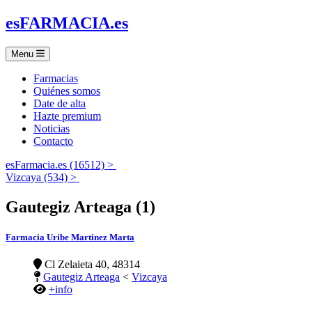
es
FARMACIA
.es
Menu
Farmacias
Quiénes somos
Date de alta
Hazte premium
Noticias
Contacto
esFarmacia.es (16512) >
Vizcaya (534) >
Gautegiz Arteaga (1)
Farmacia Uribe Martinez Marta
Cl Zelaieta 40, 48314
Gautegiz Arteaga
<
Vizcaya
+info