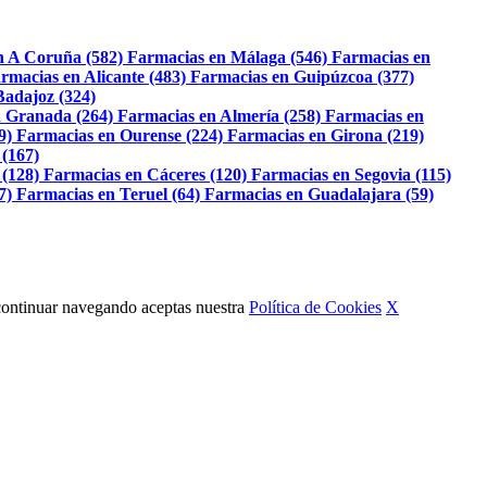
n A Coruña (582)
Farmacias en Málaga (546)
Farmacias en
rmacias en Alicante (483)
Farmacias en Guipúzcoa (377)
Badajoz (324)
 Granada (264)
Farmacias en Almería (258)
Farmacias en
9)
Farmacias en Ourense (224)
Farmacias en Girona (219)
 (167)
 (128)
Farmacias en Cáceres (120)
Farmacias en Segovia (115)
7)
Farmacias en Teruel (64)
Farmacias en Guadalajara (59)
Al continuar navegando aceptas nuestra
Política de Cookies
X