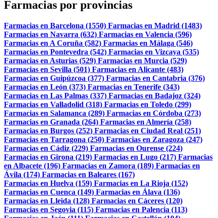
Farmacias por provincias
Farmacias en Barcelona (1550)
Farmacias en Madrid (1483)
Farmacias en Navarra (632)
Farmacias en Valencia (596)
Farmacias en A Coruña (582)
Farmacias en Málaga (546)
Farmacias en Pontevedra (542)
Farmacias en Vizcaya (535)
Farmacias en Asturias (529)
Farmacias en Murcia (529)
Farmacias en Sevilla (501)
Farmacias en Alicante (483)
Farmacias en Guipúzcoa (377)
Farmacias en Cantabria (376)
Farmacias en León (373)
Farmacias en Tenerife (343)
Farmacias en Las Palmas (337)
Farmacias en Badajoz (324)
Farmacias en Valladolid (318)
Farmacias en Toledo (299)
Farmacias en Salamanca (289)
Farmacias en Córdoba (273)
Farmacias en Granada (264)
Farmacias en Almería (258)
Farmacias en Burgos (252)
Farmacias en Ciudad Real (251)
Farmacias en Tarragona (250)
Farmacias en Zaragoza (247)
Farmacias en Cádiz (229)
Farmacias en Ourense (224)
Farmacias en Girona (219)
Farmacias en Lugo (217)
Farmacias
en Albacete (196)
Farmacias en Zamora (189)
Farmacias en
Ávila (174)
Farmacias en Baleares (167)
Farmacias en Huelva (159)
Farmacias en La Rioja (152)
Farmacias en Cuenca (149)
Farmacias en Álava (136)
Farmacias en Lleida (128)
Farmacias en Cáceres (120)
Farmacias en Segovia (115)
Farmacias en Palencia (113)