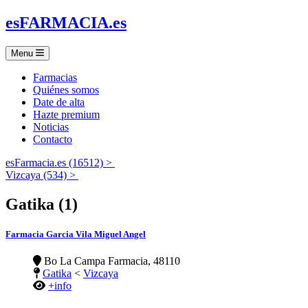
es
FARMACIA
.es
Menu
Farmacias
Quiénes somos
Date de alta
Hazte premium
Noticias
Contacto
esFarmacia.es (16512) >
Vizcaya (534) >
Gatika (1)
Farmacia Garcia Vila Miguel Angel
Bo La Campa Farmacia, 48110
Gatika
<
Vizcaya
+info