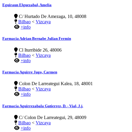
Eguiraun Elguezabal, Amelia
C/ Hurtado De Amezaga, 10, 48008
Bilbao
<
Vizcaya
+info
Farmacia Adrian Bernabe Julian Fermin
Cl Iturribide 26, 48006
Bilbao
<
Vizcaya
+info
Farmacia Aguirre Jugo, Carmen
Colon De Larreategui Kalea, 18, 48001
Bilbao
<
Vizcaya
+info
Farmacia Aguirrezabala Gutierrez, D. - Vial, J.j.
C/ Colon De Larreategui, 29, 48009
Bilbao
<
Vizcaya
+info