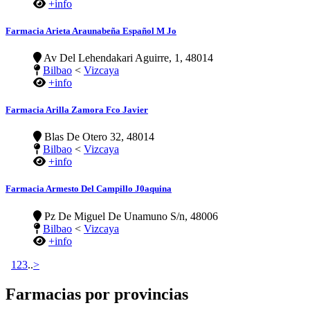
+info
Farmacia Arieta Araunabeña Español M Jo
Av Del Lehendakari Aguirre, 1, 48014
Bilbao
<
Vizcaya
+info
Farmacia Arilla Zamora Fco Javier
Blas De Otero 32, 48014
Bilbao
<
Vizcaya
+info
Farmacia Armesto Del Campillo J0aquina
Pz De Miguel De Unamuno S/n, 48006
Bilbao
<
Vizcaya
+info
1
2
3
..
>
Farmacias por provincias