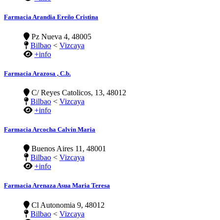
Farmacia Arandia Ereño Cristina
Pz Nueva 4, 48005
Bilbao
<
Vizcaya
+info
Farmacia Arazosa , C.b.
C/ Reyes Catolicos, 13, 48012
Bilbao
<
Vizcaya
+info
Farmacia Arcocha Calvin Maria
Buenos Aires 11, 48001
Bilbao
<
Vizcaya
+info
Farmacia Arenaza Asua Maria Teresa
Cl Autonomia 9, 48012
Bilbao
<
Vizcaya