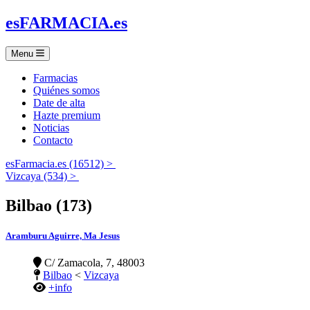
es
FARMACIA
.es
Menu
Farmacias
Quiénes somos
Date de alta
Hazte premium
Noticias
Contacto
esFarmacia.es (16512) >
Vizcaya (534) >
Bilbao (173)
Aramburu Aguirre, Ma Jesus
C/ Zamacola, 7, 48003
Bilbao
<
Vizcaya
+info