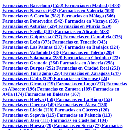
Farmacias en Barcelona (1550)
Farmacias en Madrid (1483)
Farmacias en Navarra (632)
Farmacias en Valencia (596)
Farmacias en A Coruña (582)
Farmacias en Málaga (546)
Farmacias en Pontevedra (542)
Farmacias en Vizcaya (535)
Farmacias en Asturias (529)
Farmacias en Murcia (529)
Farmacias en Sevilla (501)
Farmacias en Alicante (483)
Farmacias en Guipúzcoa (377)
Farmacias en Cantabria (376)
Farmacias en León (373)
Farmacias en Tenerife (343)
Farmacias en Las Palmas (337)
Farmacias en Badajoz (324)
Farmacias en Valladolid (318)
Farmacias en Toledo (299)
Farmacias en Salamanca (289)
Farmacias en Córdoba (273)
Farmacias en Granada (264)
Farmacias en Almería (258)
Farmacias en Burgos (252)
Farmacias en Ciudad Real (251)
Farmacias en Tarragona (250)
Farmacias en Zaragoza (247)
Farmacias en Cádiz (229)
Farmacias en Ourense (224)
Farmacias en Girona (219)
Farmacias en Lugo (217)
Farmacias
en Albacete (196)
Farmacias en Zamora (189)
Farmacias en
Ávila (174)
Farmacias en Baleares (167)
Farmacias en Huelva (159)
Farmacias en La Rioja (152)
Farmacias en Cuenca (149)
Farmacias en Álava (136)
Farmacias en Lleida (128)
Farmacias en Cáceres (120)
Farmacias en Segovia (115)
Farmacias en Palencia (113)
Farmacias en Jaén (111)
Farmacias en Castellón (104)
Farmacias en Huesca (79)
Farmacias en Soria (77)
Farmacias