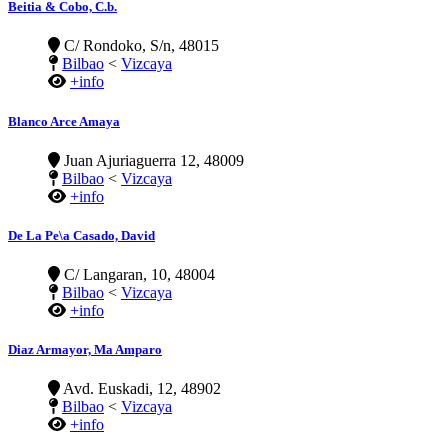
Beitia & Cobo, C.b.
C/ Rondoko, S/n, 48015
Bilbao
<
Vizcaya
+info
Blanco Arce Amaya
Juan Ajuriaguerra 12, 48009
Bilbao
<
Vizcaya
+info
De La Pe\a Casado, David
C/ Langaran, 10, 48004
Bilbao
<
Vizcaya
+info
Diaz Armayor, Ma Amparo
Avd. Euskadi, 12, 48902
Bilbao
<
Vizcaya
+info