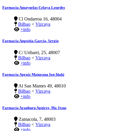
Farmacia Amayuelas Celaya Lourdes
Cl Ondarroa 16, 48004
Bilbao
<
Vizcaya
+info
Farmacia Angoitia Garcia, Sergio
C/ Uribarri, 25, 48007
Bilbao
<
Vizcaya
+info
Farmacia Apraiz Maturana Ion Iñaki
Al San Mames 49, 48010
Bilbao
<
Vizcaya
+info
Farmacia Aranburu Aguirre, Ma Jesus
Zamacola, 7, 48003
Bilbao
<
Vizcaya
+info