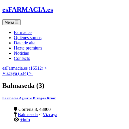
es
FARMACIA
.es
Menu
Farmacias
Quiénes somos
Date de alta
Hazte premium
Noticias
Contacto
esFarmacia.es (16512) >
Vizcaya (534) >
Balmaseda (3)
Farmacia Aguirre Bringas Itziar
Correria 8, 48800
Balmaseda
<
Vizcaya
+info