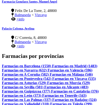
Farmacia Gonzlaez Santos, Manuel Angel
Felix De La Torre, 2, 48800
Balmaseda
<
Vizcaya
+info
Palacio Coloma, Avelina
C/ Correria, 8, 48800
Balmaseda
<
Vizcaya
+info
Farmacias por provincias
Farmacias en Barcelona (1550)
Farmacias en Madrid (1483)
Farmacias en Navarra (632)
Farmacias en Valencia (596)
Farmacias en A Coruña (582)
Farmacias en Málaga (546)
Farmacias en Pontevedra (542)
Farmacias en Vizcaya (535)
Farmacias en Asturias (529)
Farmacias en Murcia (529)
Farmacias en Sevilla (501)
Farmacias en Alicante (483)
Farmacias en Guipúzcoa (377)
Farmacias en Cantabria (376)
Farmacias en León (373)
Farmacias en Tenerife (343)
Farmacias en Las Palmas (337)
Farmacias en Badajoz (324)
Farmacias en Valladolid (318)
Farmacias en Toledo (299)