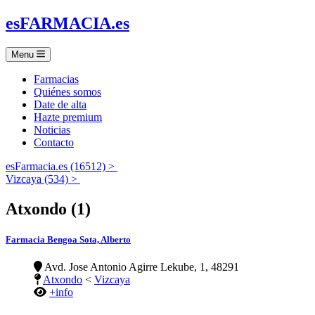
es
FARMACIA
.es
Menu
Farmacias
Quiénes somos
Date de alta
Hazte premium
Noticias
Contacto
esFarmacia.es (16512) >
Vizcaya (534) >
Atxondo (1)
Farmacia Bengoa Sota, Alberto
Avd. Jose Antonio Agirre Lekube, 1, 48291
Atxondo
<
Vizcaya
+info