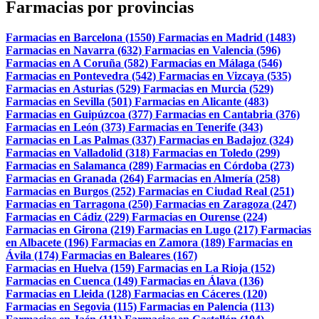
Farmacias por provincias
Farmacias en Barcelona (1550)
Farmacias en Madrid (1483)
Farmacias en Navarra (632)
Farmacias en Valencia (596)
Farmacias en A Coruña (582)
Farmacias en Málaga (546)
Farmacias en Pontevedra (542)
Farmacias en Vizcaya (535)
Farmacias en Asturias (529)
Farmacias en Murcia (529)
Farmacias en Sevilla (501)
Farmacias en Alicante (483)
Farmacias en Guipúzcoa (377)
Farmacias en Cantabria (376)
Farmacias en León (373)
Farmacias en Tenerife (343)
Farmacias en Las Palmas (337)
Farmacias en Badajoz (324)
Farmacias en Valladolid (318)
Farmacias en Toledo (299)
Farmacias en Salamanca (289)
Farmacias en Córdoba (273)
Farmacias en Granada (264)
Farmacias en Almería (258)
Farmacias en Burgos (252)
Farmacias en Ciudad Real (251)
Farmacias en Tarragona (250)
Farmacias en Zaragoza (247)
Farmacias en Cádiz (229)
Farmacias en Ourense (224)
Farmacias en Girona (219)
Farmacias en Lugo (217)
Farmacias
en Albacete (196)
Farmacias en Zamora (189)
Farmacias en
Ávila (174)
Farmacias en Baleares (167)
Farmacias en Huelva (159)
Farmacias en La Rioja (152)
Farmacias en Cuenca (149)
Farmacias en Álava (136)
Farmacias en Lleida (128)
Farmacias en Cáceres (120)
Farmacias en Segovia (115)
Farmacias en Palencia (113)