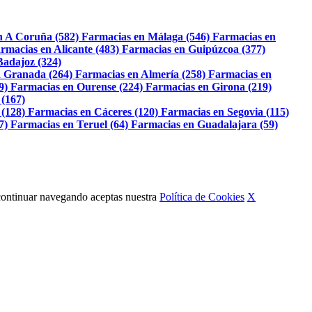
n A Coruña (582)
Farmacias en Málaga (546)
Farmacias en
rmacias en Alicante (483)
Farmacias en Guipúzcoa (377)
Badajoz (324)
 Granada (264)
Farmacias en Almería (258)
Farmacias en
9)
Farmacias en Ourense (224)
Farmacias en Girona (219)
 (167)
 (128)
Farmacias en Cáceres (120)
Farmacias en Segovia (115)
7)
Farmacias en Teruel (64)
Farmacias en Guadalajara (59)
Al continuar navegando aceptas nuestra
Política de Cookies
X