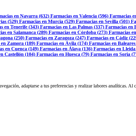
macias en Navarra (632)
Farmacias en Valencia (596)
Farmacias e
ias (529)
Farmacias en Murcia (529)
Farmacias en Sevilla (501)
Fa
s en Tenerife (343)
Farmacias en Las Palmas (337)
Farmacias en 
ias en Salamanca (289)
Farmacias en Córdoba (273)
Farmacias en
agona (250)
Farmacias en Zaragoza (247)
Farmacias en Cádiz (22
 en Zamora (189)
Farmacias en Ávila (174)
Farmacias en Baleares
as en Cuenca (149)
Farmacias en Álava (136)
Farmacias en Lleida
n Castellón (104)
Farmacias en Huesca (79)
Farmacias en Soria (7
navegación, adaptarse a tus preferencias y realizar labores analíticas. 