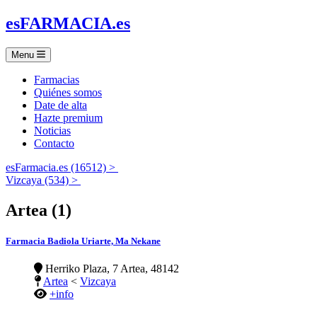
es
FARMACIA
.es
Menu
Farmacias
Quiénes somos
Date de alta
Hazte premium
Noticias
Contacto
esFarmacia.es (16512) >
Vizcaya (534) >
Artea (1)
Farmacia Badiola Uriarte, Ma Nekane
Herriko Plaza, 7 Artea, 48142
Artea
<
Vizcaya
+info