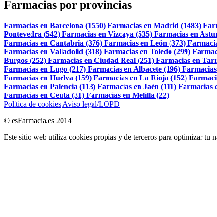
Farmacias por provincias
Farmacias en Barcelona (1550)
Farmacias en Madrid (1483)
Far
Pontevedra (542)
Farmacias en Vizcaya (535)
Farmacias en Astur
Farmacias en Cantabria (376)
Farmacias en León (373)
Farmacia
Farmacias en Valladolid (318)
Farmacias en Toledo (299)
Farmac
Burgos (252)
Farmacias en Ciudad Real (251)
Farmacias en Tarr
Farmacias en Lugo (217)
Farmacias en Albacete (196)
Farmacias
Farmacias en Huelva (159)
Farmacias en La Rioja (152)
Farmaci
Farmacias en Palencia (113)
Farmacias en Jaén (111)
Farmacias e
Farmacias en Ceuta (31)
Farmacias en Melilla (22)
Política de cookies
Aviso legal/LOPD
© esFarmacia.es 2014
Este sitio web utiliza cookies propias y de terceros para optimizar tu 