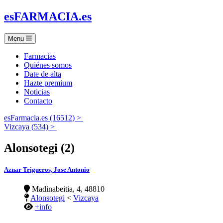
es
FARMACIA
.es
Menu
Farmacias
Quiénes somos
Date de alta
Hazte premium
Noticias
Contacto
esFarmacia.es (16512) >
Vizcaya (534) >
Alonsotegi (2)
Aznar Trigueros, Jose Antonio
Madinabeitia, 4, 48810
Alonsotegi
<
Vizcaya
+info