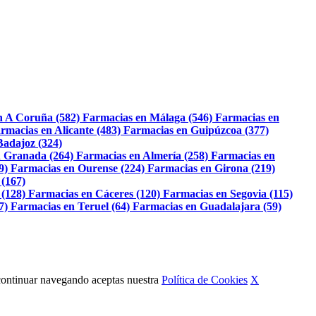
n A Coruña (582)
Farmacias en Málaga (546)
Farmacias en
rmacias en Alicante (483)
Farmacias en Guipúzcoa (377)
Badajoz (324)
 Granada (264)
Farmacias en Almería (258)
Farmacias en
9)
Farmacias en Ourense (224)
Farmacias en Girona (219)
 (167)
 (128)
Farmacias en Cáceres (120)
Farmacias en Segovia (115)
7)
Farmacias en Teruel (64)
Farmacias en Guadalajara (59)
Al continuar navegando aceptas nuestra
Política de Cookies
X