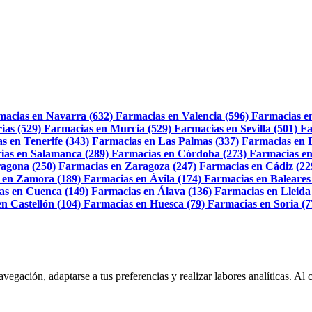
macias en Navarra (632)
Farmacias en Valencia (596)
Farmacias e
ias (529)
Farmacias en Murcia (529)
Farmacias en Sevilla (501)
Fa
s en Tenerife (343)
Farmacias en Las Palmas (337)
Farmacias en 
ias en Salamanca (289)
Farmacias en Córdoba (273)
Farmacias en
agona (250)
Farmacias en Zaragoza (247)
Farmacias en Cádiz (22
 en Zamora (189)
Farmacias en Ávila (174)
Farmacias en Baleares
as en Cuenca (149)
Farmacias en Álava (136)
Farmacias en Lleida
n Castellón (104)
Farmacias en Huesca (79)
Farmacias en Soria (7
navegación, adaptarse a tus preferencias y realizar labores analíticas. 