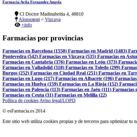
Farmacia Avila Fernandez Angela
Cl Doctor Madinabeitia 4, 48810
Alonsotegi
<
Vizcaya
+info
Farmacias por provincias
Farmacias en Barcelona (1550)
Farmacias en Madrid (1483)
Far
Pontevedra (542)
Farmacias en Vizcaya (535)
Farmacias en Astur
Farmacias en Cantabria (376)
Farmacias en León (373)
Farmacia
Farmacias en Valladolid (318)
Farmacias en Toledo (299)
Farmac
Burgos (252)
Farmacias en Ciudad Real (251)
Farmacias en Tarr
Farmacias en Lugo (217)
Farmacias en Albacete (196)
Farmacias
Farmacias en Huelva (159)
Farmacias en La Rioja (152)
Farmaci
Farmacias en Palencia (113)
Farmacias en Jaén (111)
Farmacias e
Farmacias en Ceuta (31)
Farmacias en Melilla (22)
Política de cookies
Aviso legal/LOPD
© esFarmacia.es 2014
Este sitio web utiliza cookies propias y de terceros para optimizar tu 