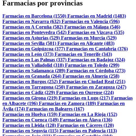
Farmacias por provincias
Farmacias en Barcelona (1550)
Farmacias en Madrid (1483)
Farmacias en Navarra (632)
Farmacias en Valencia (596)
Farmacias en A Coruña (582)
Farmacias en Málaga (546)
Farmacias en Pontevedra (542)
Farmacias en Vizcaya (535)
Farmacias en Asturias (529)
Farmacias en Murcia (529)
Farmacias en Sevilla (501)
Farmacias en Alicante (483)
Farmacias en Guipúzcoa (377)
Farmacias en Cantabria (376)
Farmacias en León (373)
Farmacias en Tenerife (343)
Farmacias en Las Palmas (337)
Farmacias en Badajoz (324)
Farmacias en Valladolid (318)
Farmacias en Toledo (299)
Farmacias en Salamanca (289)
Farmacias en Córdoba (273)
Farmacias en Granada (264)
Farmacias en Almería (258)
Farmacias en Burgos (252)
Farmacias en Ciudad Real (251)
Farmacias en Tarragona (250)
Farmacias en Zaragoza (247)
Farmacias en Cádiz (229)
Farmacias en Ourense (224)
Farmacias en Girona (219)
Farmacias en Lugo (217)
Farmacias
en Albacete (196)
Farmacias en Zamora (189)
Farmacias en
Ávila (174)
Farmacias en Baleares (167)
Farmacias en Huelva (159)
Farmacias en La Rioja (152)
Farmacias en Cuenca (149)
Farmacias en Álava (136)
Farmacias en Lleida (128)
Farmacias en Cáceres (120)
Farmacias en Segovia (115)
Farmacias en Palencia (113)