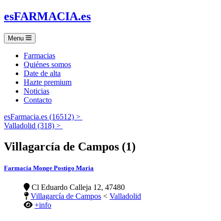
es
FARMACIA
.es
Menu
Farmacias
Quiénes somos
Date de alta
Hazte premium
Noticias
Contacto
esFarmacia.es (16512) >
Valladolid (318) >
Villagarcía de Campos (1)
Farmacia Monge Postigo Maria
Cl Eduardo Calleja 12, 47480
Villagarcía de Campos
<
Valladolid
+info