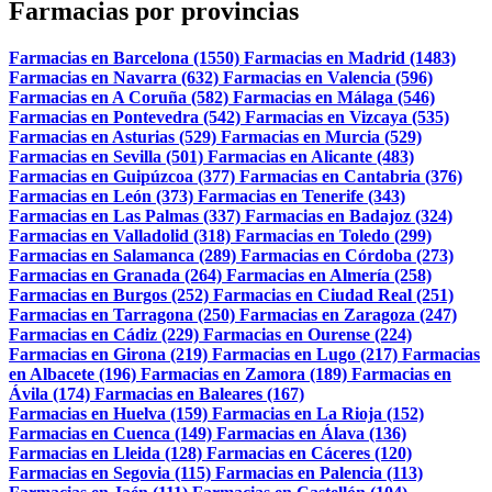
Farmacias por provincias
Farmacias en Barcelona (1550)
Farmacias en Madrid (1483)
Farmacias en Navarra (632)
Farmacias en Valencia (596)
Farmacias en A Coruña (582)
Farmacias en Málaga (546)
Farmacias en Pontevedra (542)
Farmacias en Vizcaya (535)
Farmacias en Asturias (529)
Farmacias en Murcia (529)
Farmacias en Sevilla (501)
Farmacias en Alicante (483)
Farmacias en Guipúzcoa (377)
Farmacias en Cantabria (376)
Farmacias en León (373)
Farmacias en Tenerife (343)
Farmacias en Las Palmas (337)
Farmacias en Badajoz (324)
Farmacias en Valladolid (318)
Farmacias en Toledo (299)
Farmacias en Salamanca (289)
Farmacias en Córdoba (273)
Farmacias en Granada (264)
Farmacias en Almería (258)
Farmacias en Burgos (252)
Farmacias en Ciudad Real (251)
Farmacias en Tarragona (250)
Farmacias en Zaragoza (247)
Farmacias en Cádiz (229)
Farmacias en Ourense (224)
Farmacias en Girona (219)
Farmacias en Lugo (217)
Farmacias
en Albacete (196)
Farmacias en Zamora (189)
Farmacias en
Ávila (174)
Farmacias en Baleares (167)
Farmacias en Huelva (159)
Farmacias en La Rioja (152)
Farmacias en Cuenca (149)
Farmacias en Álava (136)
Farmacias en Lleida (128)
Farmacias en Cáceres (120)
Farmacias en Segovia (115)
Farmacias en Palencia (113)