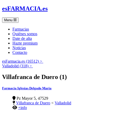
es
FARMACIA
.es
Menu
Farmacias
Quiénes somos
Date de alta
Hazte premium
Noticias
Contacto
esFarmacia.es (16512) >
Valladolid (318) >
Villafranca de Duero (1)
Farmacia Iglesias Delgado Maria
Pz Mayor 5, 47529
Villafranca de Duero
<
Valladolid
+info