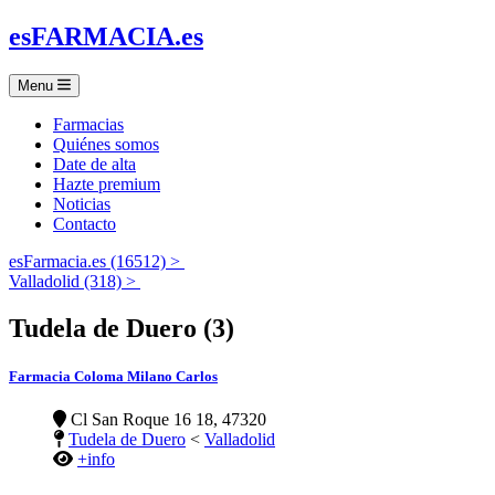
es
FARMACIA
.es
Menu
Farmacias
Quiénes somos
Date de alta
Hazte premium
Noticias
Contacto
esFarmacia.es (16512) >
Valladolid (318) >
Tudela de Duero (3)
Farmacia Coloma Milano Carlos
Cl San Roque 16 18, 47320
Tudela de Duero
<
Valladolid
+info