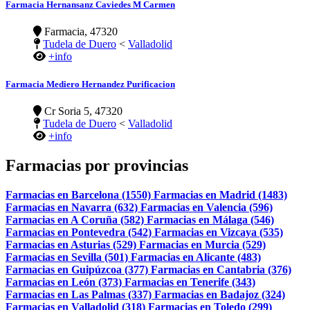
Farmacia Hernansanz Caviedes M Carmen
Farmacia, 47320
Tudela de Duero
<
Valladolid
+info
Farmacia Mediero Hernandez Purificacion
Cr Soria 5, 47320
Tudela de Duero
<
Valladolid
+info
Farmacias por provincias
Farmacias en Barcelona (1550)
Farmacias en Madrid (1483)
Farmacias en Navarra (632)
Farmacias en Valencia (596)
Farmacias en A Coruña (582)
Farmacias en Málaga (546)
Farmacias en Pontevedra (542)
Farmacias en Vizcaya (535)
Farmacias en Asturias (529)
Farmacias en Murcia (529)
Farmacias en Sevilla (501)
Farmacias en Alicante (483)
Farmacias en Guipúzcoa (377)
Farmacias en Cantabria (376)
Farmacias en León (373)
Farmacias en Tenerife (343)
Farmacias en Las Palmas (337)
Farmacias en Badajoz (324)
Farmacias en Valladolid (318)
Farmacias en Toledo (299)