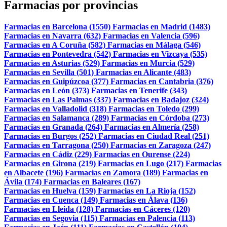
Farmacias por provincias
Farmacias en Barcelona (1550)
Farmacias en Madrid (1483)
Farmacias en Navarra (632)
Farmacias en Valencia (596)
Farmacias en A Coruña (582)
Farmacias en Málaga (546)
Farmacias en Pontevedra (542)
Farmacias en Vizcaya (535)
Farmacias en Asturias (529)
Farmacias en Murcia (529)
Farmacias en Sevilla (501)
Farmacias en Alicante (483)
Farmacias en Guipúzcoa (377)
Farmacias en Cantabria (376)
Farmacias en León (373)
Farmacias en Tenerife (343)
Farmacias en Las Palmas (337)
Farmacias en Badajoz (324)
Farmacias en Valladolid (318)
Farmacias en Toledo (299)
Farmacias en Salamanca (289)
Farmacias en Córdoba (273)
Farmacias en Granada (264)
Farmacias en Almería (258)
Farmacias en Burgos (252)
Farmacias en Ciudad Real (251)
Farmacias en Tarragona (250)
Farmacias en Zaragoza (247)
Farmacias en Cádiz (229)
Farmacias en Ourense (224)
Farmacias en Girona (219)
Farmacias en Lugo (217)
Farmacias
en Albacete (196)
Farmacias en Zamora (189)
Farmacias en
Ávila (174)
Farmacias en Baleares (167)
Farmacias en Huelva (159)
Farmacias en La Rioja (152)
Farmacias en Cuenca (149)
Farmacias en Álava (136)
Farmacias en Lleida (128)
Farmacias en Cáceres (120)
Farmacias en Segovia (115)
Farmacias en Palencia (113)