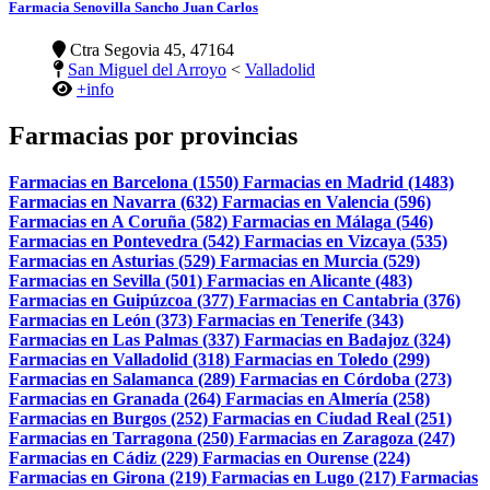
Farmacia Senovilla Sancho Juan Carlos
Ctra Segovia 45, 47164
San Miguel del Arroyo
<
Valladolid
+info
Farmacias por provincias
Farmacias en Barcelona (1550)
Farmacias en Madrid (1483)
Farmacias en Navarra (632)
Farmacias en Valencia (596)
Farmacias en A Coruña (582)
Farmacias en Málaga (546)
Farmacias en Pontevedra (542)
Farmacias en Vizcaya (535)
Farmacias en Asturias (529)
Farmacias en Murcia (529)
Farmacias en Sevilla (501)
Farmacias en Alicante (483)
Farmacias en Guipúzcoa (377)
Farmacias en Cantabria (376)
Farmacias en León (373)
Farmacias en Tenerife (343)
Farmacias en Las Palmas (337)
Farmacias en Badajoz (324)
Farmacias en Valladolid (318)
Farmacias en Toledo (299)
Farmacias en Salamanca (289)
Farmacias en Córdoba (273)
Farmacias en Granada (264)
Farmacias en Almería (258)
Farmacias en Burgos (252)
Farmacias en Ciudad Real (251)
Farmacias en Tarragona (250)
Farmacias en Zaragoza (247)
Farmacias en Cádiz (229)
Farmacias en Ourense (224)
Farmacias en Girona (219)
Farmacias en Lugo (217)
Farmacias