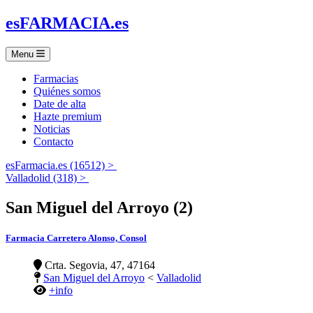
es
FARMACIA
.es
Menu
Farmacias
Quiénes somos
Date de alta
Hazte premium
Noticias
Contacto
esFarmacia.es (16512) >
Valladolid (318) >
San Miguel del Arroyo (2)
Farmacia Carretero Alonso, Consol
Crta. Segovia, 47, 47164
San Miguel del Arroyo
<
Valladolid
+info