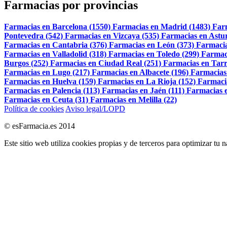
Farmacias por provincias
Farmacias en Barcelona (1550)
Farmacias en Madrid (1483)
Far
Pontevedra (542)
Farmacias en Vizcaya (535)
Farmacias en Astur
Farmacias en Cantabria (376)
Farmacias en León (373)
Farmacia
Farmacias en Valladolid (318)
Farmacias en Toledo (299)
Farmac
Burgos (252)
Farmacias en Ciudad Real (251)
Farmacias en Tarr
Farmacias en Lugo (217)
Farmacias en Albacete (196)
Farmacias
Farmacias en Huelva (159)
Farmacias en La Rioja (152)
Farmaci
Farmacias en Palencia (113)
Farmacias en Jaén (111)
Farmacias e
Farmacias en Ceuta (31)
Farmacias en Melilla (22)
Política de cookies
Aviso legal/LOPD
© esFarmacia.es 2014
Este sitio web utiliza cookies propias y de terceros para optimizar tu 