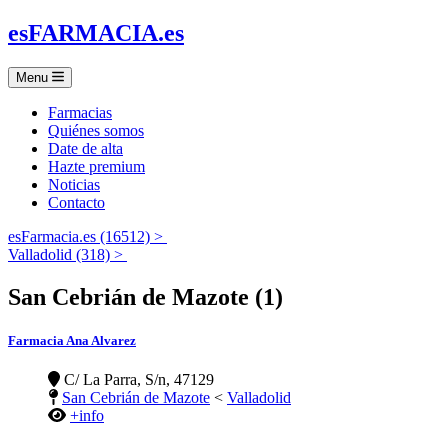
es
FARMACIA
.es
Menu
Farmacias
Quiénes somos
Date de alta
Hazte premium
Noticias
Contacto
esFarmacia.es (16512) >
Valladolid (318) >
San Cebrián de Mazote (1)
Farmacia Ana Alvarez
C/ La Parra, S/n, 47129
San Cebrián de Mazote
<
Valladolid
+info