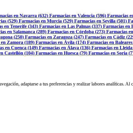
macias en Navarra (632)
Farmacias en Valencia (596)
Farmacias e
ias (529)
Farmacias en Murcia (529)
Farmacias en Sevilla (501)
Fa
s en Tenerife (343)
Farmacias en Las Palmas (337)
Farmacias en 
ias en Salamanca (289)
Farmacias en Córdoba (273)
Farmacias en
agona (250)
Farmacias en Zaragoza (247)
Farmacias en Cádiz (22
 en Zamora (189)
Farmacias en Ávila (174)
Farmacias en Baleares
as en Cuenca (149)
Farmacias en Álava (136)
Farmacias en Lleida
n Castellón (104)
Farmacias en Huesca (79)
Farmacias en Soria (7
navegación, adaptarse a tus preferencias y realizar labores analíticas. 