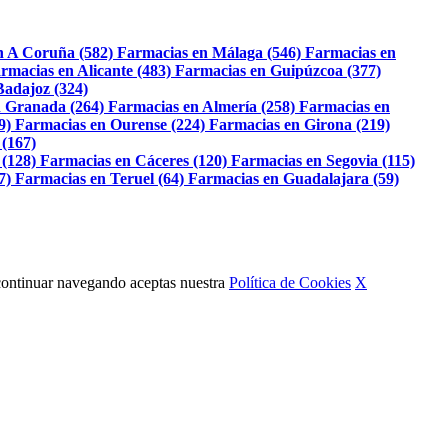
n A Coruña (582)
Farmacias en Málaga (546)
Farmacias en
rmacias en Alicante (483)
Farmacias en Guipúzcoa (377)
Badajoz (324)
 Granada (264)
Farmacias en Almería (258)
Farmacias en
9)
Farmacias en Ourense (224)
Farmacias en Girona (219)
 (167)
 (128)
Farmacias en Cáceres (120)
Farmacias en Segovia (115)
7)
Farmacias en Teruel (64)
Farmacias en Guadalajara (59)
Al continuar navegando aceptas nuestra
Política de Cookies
X