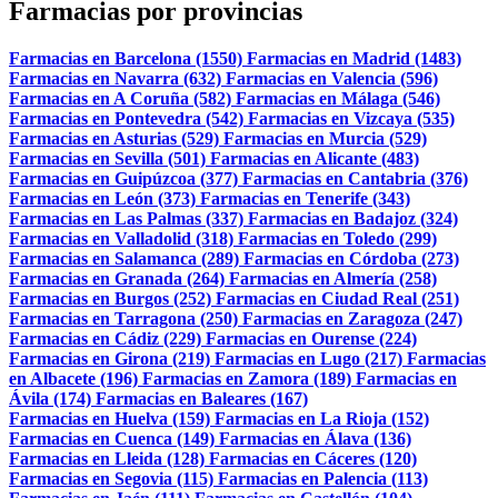
Farmacias por provincias
Farmacias en Barcelona (1550)
Farmacias en Madrid (1483)
Farmacias en Navarra (632)
Farmacias en Valencia (596)
Farmacias en A Coruña (582)
Farmacias en Málaga (546)
Farmacias en Pontevedra (542)
Farmacias en Vizcaya (535)
Farmacias en Asturias (529)
Farmacias en Murcia (529)
Farmacias en Sevilla (501)
Farmacias en Alicante (483)
Farmacias en Guipúzcoa (377)
Farmacias en Cantabria (376)
Farmacias en León (373)
Farmacias en Tenerife (343)
Farmacias en Las Palmas (337)
Farmacias en Badajoz (324)
Farmacias en Valladolid (318)
Farmacias en Toledo (299)
Farmacias en Salamanca (289)
Farmacias en Córdoba (273)
Farmacias en Granada (264)
Farmacias en Almería (258)
Farmacias en Burgos (252)
Farmacias en Ciudad Real (251)
Farmacias en Tarragona (250)
Farmacias en Zaragoza (247)
Farmacias en Cádiz (229)
Farmacias en Ourense (224)
Farmacias en Girona (219)
Farmacias en Lugo (217)
Farmacias
en Albacete (196)
Farmacias en Zamora (189)
Farmacias en
Ávila (174)
Farmacias en Baleares (167)
Farmacias en Huelva (159)
Farmacias en La Rioja (152)
Farmacias en Cuenca (149)
Farmacias en Álava (136)
Farmacias en Lleida (128)
Farmacias en Cáceres (120)
Farmacias en Segovia (115)
Farmacias en Palencia (113)