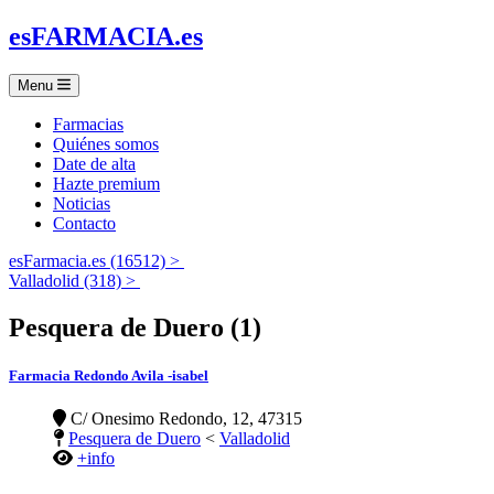
es
FARMACIA
.es
Menu
Farmacias
Quiénes somos
Date de alta
Hazte premium
Noticias
Contacto
esFarmacia.es (16512) >
Valladolid (318) >
Pesquera de Duero (1)
Farmacia Redondo Avila -isabel
C/ Onesimo Redondo, 12, 47315
Pesquera de Duero
<
Valladolid
+info