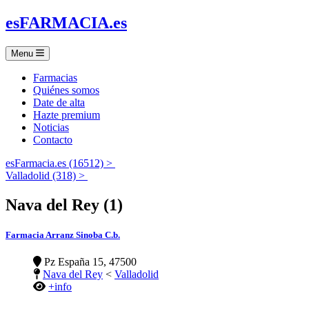
es
FARMACIA
.es
Menu
Farmacias
Quiénes somos
Date de alta
Hazte premium
Noticias
Contacto
esFarmacia.es (16512) >
Valladolid (318) >
Nava del Rey (1)
Farmacia Arranz Sinoba C.b.
Pz España 15, 47500
Nava del Rey
<
Valladolid
+info