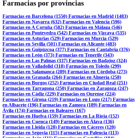
Farmacias por provincias
Farmacias en Barcelona (1550)
Farmacias en Madrid (1483)
Farmacias en Navarra (632)
Farmacias en Valencia (596)
Farmacias en A Coruña (582)
Farmacias en Málaga (546)
Farmacias en Pontevedra (542)
Farmacias en Vizcaya (535)
Farmacias en Asturias (529)
Farmacias en Murcia (529)
Farmacias en Sevilla (501)
Farmacias en Alicante (483)
Farmacias en Guipúzcoa (377)
Farmacias en Cantabria (376)
Farmacias en León (373)
Farmacias en Tenerife (343)
Farmacias en Las Palmas (337)
Farmacias en Badajoz (324)
Farmacias en Valladolid (318)
Farmacias en Toledo (299)
Farmacias en Salamanca (289)
Farmacias en Córdoba (273)
Farmacias en Granada (264)
Farmacias en Almería (258)
Farmacias en Burgos (252)
Farmacias en Ciudad Real (251)
Farmacias en Tarragona (250)
Farmacias en Zaragoza (247)
Farmacias en Cádiz (229)
Farmacias en Ourense (224)
Farmacias en Girona (219)
Farmacias en Lugo (217)
Farmacias
en Albacete (196)
Farmacias en Zamora (189)
Farmacias en
Ávila (174)
Farmacias en Baleares (167)
Farmacias en Huelva (159)
Farmacias en La Rioja (152)
Farmacias en Cuenca (149)
Farmacias en Álava (136)
Farmacias en Lleida (128)
Farmacias en Cáceres (120)
Farmacias en Segovia (115)
Farmacias en Palencia (113)