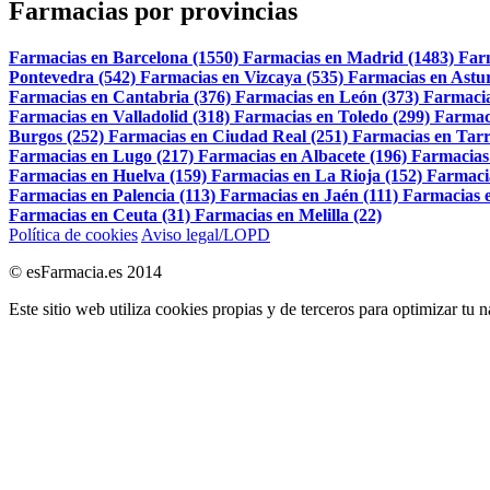
Farmacias por provincias
Farmacias en Barcelona (1550)
Farmacias en Madrid (1483)
Far
Pontevedra (542)
Farmacias en Vizcaya (535)
Farmacias en Astur
Farmacias en Cantabria (376)
Farmacias en León (373)
Farmacia
Farmacias en Valladolid (318)
Farmacias en Toledo (299)
Farmac
Burgos (252)
Farmacias en Ciudad Real (251)
Farmacias en Tarr
Farmacias en Lugo (217)
Farmacias en Albacete (196)
Farmacias
Farmacias en Huelva (159)
Farmacias en La Rioja (152)
Farmaci
Farmacias en Palencia (113)
Farmacias en Jaén (111)
Farmacias e
Farmacias en Ceuta (31)
Farmacias en Melilla (22)
Política de cookies
Aviso legal/LOPD
© esFarmacia.es 2014
Este sitio web utiliza cookies propias y de terceros para optimizar tu 