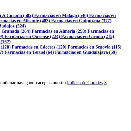
n A Coruña (582)
Farmacias en Málaga (546)
Farmacias en
rmacias en Alicante (483)
Farmacias en Guipúzcoa (377)
Badajoz (324)
 Granada (264)
Farmacias en Almería (258)
Farmacias en
9)
Farmacias en Ourense (224)
Farmacias en Girona (219)
 (167)
 (128)
Farmacias en Cáceres (120)
Farmacias en Segovia (115)
7)
Farmacias en Teruel (64)
Farmacias en Guadalajara (59)
Al continuar navegando aceptas nuestra
Política de Cookies
X