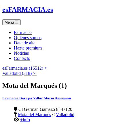
es
FARMACIA
.es
Menu
Farmacias
Quiénes somos
Date de alta
Hazte premium
Noticias
Contacto
esFarmacia.es (16512) >
Valladolid (318) >
Mota del Marqués (1)
Farmacia Barajas Villar Maria Ascension
Cl German Gamazo 8, 47120
Mota del Marqués
<
Valladolid
+info