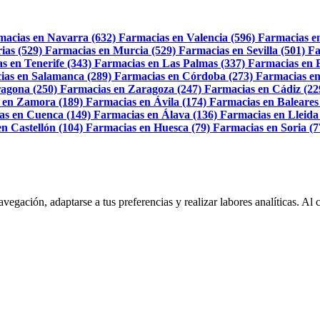
macias en Navarra (632)
Farmacias en Valencia (596)
Farmacias e
ias (529)
Farmacias en Murcia (529)
Farmacias en Sevilla (501)
Fa
s en Tenerife (343)
Farmacias en Las Palmas (337)
Farmacias en 
ias en Salamanca (289)
Farmacias en Córdoba (273)
Farmacias en
agona (250)
Farmacias en Zaragoza (247)
Farmacias en Cádiz (22
 en Zamora (189)
Farmacias en Ávila (174)
Farmacias en Baleares
as en Cuenca (149)
Farmacias en Álava (136)
Farmacias en Lleida
n Castellón (104)
Farmacias en Huesca (79)
Farmacias en Soria (7
navegación, adaptarse a tus preferencias y realizar labores analíticas. 