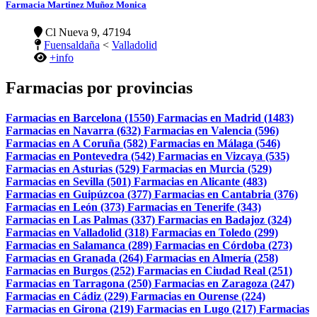
Farmacia Martinez Muñoz Monica
Cl Nueva 9, 47194
Fuensaldaña
<
Valladolid
+info
Farmacias por provincias
Farmacias en Barcelona (1550)
Farmacias en Madrid (1483)
Farmacias en Navarra (632)
Farmacias en Valencia (596)
Farmacias en A Coruña (582)
Farmacias en Málaga (546)
Farmacias en Pontevedra (542)
Farmacias en Vizcaya (535)
Farmacias en Asturias (529)
Farmacias en Murcia (529)
Farmacias en Sevilla (501)
Farmacias en Alicante (483)
Farmacias en Guipúzcoa (377)
Farmacias en Cantabria (376)
Farmacias en León (373)
Farmacias en Tenerife (343)
Farmacias en Las Palmas (337)
Farmacias en Badajoz (324)
Farmacias en Valladolid (318)
Farmacias en Toledo (299)
Farmacias en Salamanca (289)
Farmacias en Córdoba (273)
Farmacias en Granada (264)
Farmacias en Almería (258)
Farmacias en Burgos (252)
Farmacias en Ciudad Real (251)
Farmacias en Tarragona (250)
Farmacias en Zaragoza (247)
Farmacias en Cádiz (229)
Farmacias en Ourense (224)
Farmacias en Girona (219)
Farmacias en Lugo (217)
Farmacias