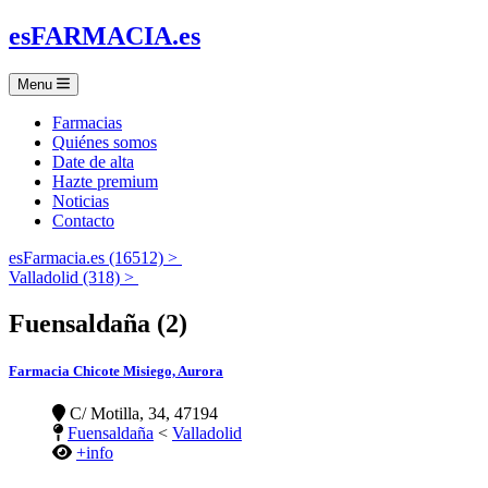
es
FARMACIA
.es
Menu
Farmacias
Quiénes somos
Date de alta
Hazte premium
Noticias
Contacto
esFarmacia.es (16512) >
Valladolid (318) >
Fuensaldaña (2)
Farmacia Chicote Misiego, Aurora
C/ Motilla, 34, 47194
Fuensaldaña
<
Valladolid
+info