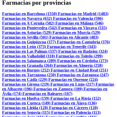
Farmacias por provincias
Farmacias en Barcelona (1550)
Farmacias en Madrid (1483)
Farmacias en Navarra (632)
Farmacias en Valencia (596)
Farmacias en A Coruña (582)
Farmacias en Málaga (546)
Farmacias en Pontevedra (542)
Farmacias en Vizcaya (535)
Farmacias en Asturias (529)
Farmacias en Murcia (529)
Farmacias en Sevilla (501)
Farmacias en Alicante (483)
Farmacias en Guipúzcoa (377)
Farmacias en Cantabria (376)
Farmacias en León (373)
Farmacias en Tenerife (343)
Farmacias en Las Palmas (337)
Farmacias en Badajoz (324)
Farmacias en Valladolid (318)
Farmacias en Toledo (299)
Farmacias en Salamanca (289)
Farmacias en Córdoba (273)
Farmacias en Granada (264)
Farmacias en Almería (258)
Farmacias en Burgos (252)
Farmacias en Ciudad Real (251)
Farmacias en Tarragona (250)
Farmacias en Zaragoza (247)
Farmacias en Cádiz (229)
Farmacias en Ourense (224)
Farmacias en Girona (219)
Farmacias en Lugo (217)
Farmacias
en Albacete (196)
Farmacias en Zamora (189)
Farmacias en
Ávila (174)
Farmacias en Baleares (167)
Farmacias en Huelva (159)
Farmacias en La Rioja (152)
Farmacias en Cuenca (149)
Farmacias en Álava (136)
Farmacias en Lleida (128)
Farmacias en Cáceres (120)
Farmacias en Segovia (115)
Farmacias en Palencia (113)