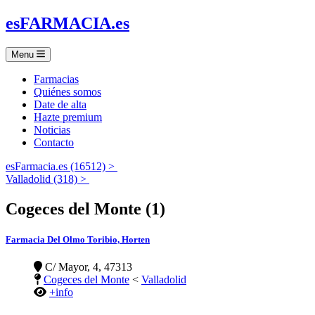
es
FARMACIA
.es
Menu
Farmacias
Quiénes somos
Date de alta
Hazte premium
Noticias
Contacto
esFarmacia.es (16512) >
Valladolid (318) >
Cogeces del Monte (1)
Farmacia Del Olmo Toribio, Horten
C/ Mayor, 4, 47313
Cogeces del Monte
<
Valladolid
+info