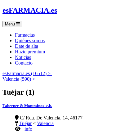
es
FARMACIA
.es
Menu
Farmacias
Quiénes somos
Date de alta
Hazte premium
Noticias
Contacto
esFarmacia.es (16512) >
Valencia (590) >
Tuéjar (1)
Taberner & Montesinos -c.b.
C/ Rda. De Valencia, 14, 46177
Tuéjar
<
Valencia
+info