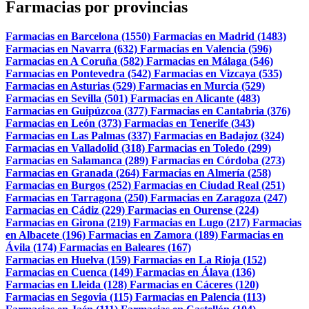
Farmacias por provincias
Farmacias en Barcelona (1550)
Farmacias en Madrid (1483)
Farmacias en Navarra (632)
Farmacias en Valencia (596)
Farmacias en A Coruña (582)
Farmacias en Málaga (546)
Farmacias en Pontevedra (542)
Farmacias en Vizcaya (535)
Farmacias en Asturias (529)
Farmacias en Murcia (529)
Farmacias en Sevilla (501)
Farmacias en Alicante (483)
Farmacias en Guipúzcoa (377)
Farmacias en Cantabria (376)
Farmacias en León (373)
Farmacias en Tenerife (343)
Farmacias en Las Palmas (337)
Farmacias en Badajoz (324)
Farmacias en Valladolid (318)
Farmacias en Toledo (299)
Farmacias en Salamanca (289)
Farmacias en Córdoba (273)
Farmacias en Granada (264)
Farmacias en Almería (258)
Farmacias en Burgos (252)
Farmacias en Ciudad Real (251)
Farmacias en Tarragona (250)
Farmacias en Zaragoza (247)
Farmacias en Cádiz (229)
Farmacias en Ourense (224)
Farmacias en Girona (219)
Farmacias en Lugo (217)
Farmacias
en Albacete (196)
Farmacias en Zamora (189)
Farmacias en
Ávila (174)
Farmacias en Baleares (167)
Farmacias en Huelva (159)
Farmacias en La Rioja (152)
Farmacias en Cuenca (149)
Farmacias en Álava (136)
Farmacias en Lleida (128)
Farmacias en Cáceres (120)
Farmacias en Segovia (115)
Farmacias en Palencia (113)