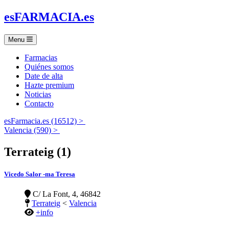
es
FARMACIA
.es
Menu
Farmacias
Quiénes somos
Date de alta
Hazte premium
Noticias
Contacto
esFarmacia.es (16512) >
Valencia (590) >
Terrateig (1)
Vicedo Salor -ma Teresa
C/ La Font, 4, 46842
Terrateig
<
Valencia
+info