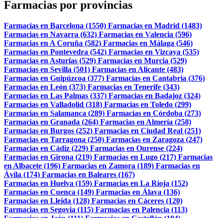
Farmacias por provincias
Farmacias en Barcelona (1550)
Farmacias en Madrid (1483)
Farmacias en Navarra (632)
Farmacias en Valencia (596)
Farmacias en A Coruña (582)
Farmacias en Málaga (546)
Farmacias en Pontevedra (542)
Farmacias en Vizcaya (535)
Farmacias en Asturias (529)
Farmacias en Murcia (529)
Farmacias en Sevilla (501)
Farmacias en Alicante (483)
Farmacias en Guipúzcoa (377)
Farmacias en Cantabria (376)
Farmacias en León (373)
Farmacias en Tenerife (343)
Farmacias en Las Palmas (337)
Farmacias en Badajoz (324)
Farmacias en Valladolid (318)
Farmacias en Toledo (299)
Farmacias en Salamanca (289)
Farmacias en Córdoba (273)
Farmacias en Granada (264)
Farmacias en Almería (258)
Farmacias en Burgos (252)
Farmacias en Ciudad Real (251)
Farmacias en Tarragona (250)
Farmacias en Zaragoza (247)
Farmacias en Cádiz (229)
Farmacias en Ourense (224)
Farmacias en Girona (219)
Farmacias en Lugo (217)
Farmacias
en Albacete (196)
Farmacias en Zamora (189)
Farmacias en
Ávila (174)
Farmacias en Baleares (167)
Farmacias en Huelva (159)
Farmacias en La Rioja (152)
Farmacias en Cuenca (149)
Farmacias en Álava (136)
Farmacias en Lleida (128)
Farmacias en Cáceres (120)
Farmacias en Segovia (115)
Farmacias en Palencia (113)