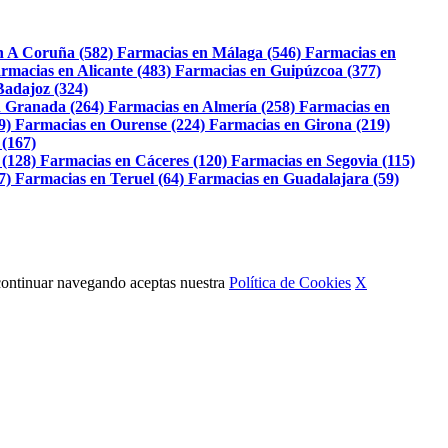
n A Coruña (582)
Farmacias en Málaga (546)
Farmacias en
rmacias en Alicante (483)
Farmacias en Guipúzcoa (377)
Badajoz (324)
 Granada (264)
Farmacias en Almería (258)
Farmacias en
9)
Farmacias en Ourense (224)
Farmacias en Girona (219)
 (167)
 (128)
Farmacias en Cáceres (120)
Farmacias en Segovia (115)
7)
Farmacias en Teruel (64)
Farmacias en Guadalajara (59)
Al continuar navegando aceptas nuestra
Política de Cookies
X