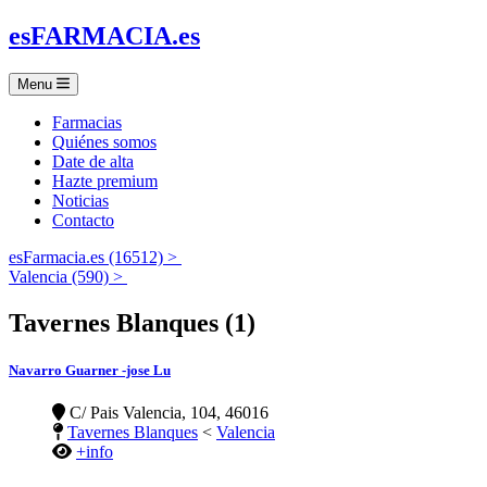
es
FARMACIA
.es
Menu
Farmacias
Quiénes somos
Date de alta
Hazte premium
Noticias
Contacto
esFarmacia.es (16512) >
Valencia (590) >
Tavernes Blanques (1)
Navarro Guarner -jose Lu
C/ Pais Valencia, 104, 46016
Tavernes Blanques
<
Valencia
+info