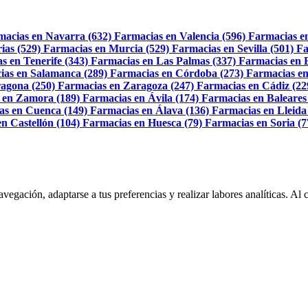
macias en Navarra (632)
Farmacias en Valencia (596)
Farmacias e
ias (529)
Farmacias en Murcia (529)
Farmacias en Sevilla (501)
Fa
s en Tenerife (343)
Farmacias en Las Palmas (337)
Farmacias en 
ias en Salamanca (289)
Farmacias en Córdoba (273)
Farmacias en
agona (250)
Farmacias en Zaragoza (247)
Farmacias en Cádiz (22
 en Zamora (189)
Farmacias en Ávila (174)
Farmacias en Baleares
as en Cuenca (149)
Farmacias en Álava (136)
Farmacias en Lleida
n Castellón (104)
Farmacias en Huesca (79)
Farmacias en Soria (7
navegación, adaptarse a tus preferencias y realizar labores analíticas. 