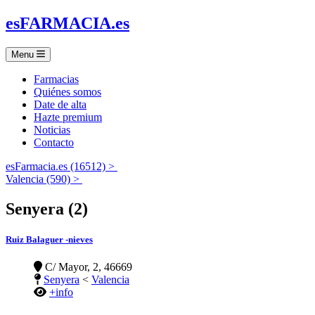
es
FARMACIA
.es
Menu
Farmacias
Quiénes somos
Date de alta
Hazte premium
Noticias
Contacto
esFarmacia.es (16512) >
Valencia (590) >
Senyera (2)
Ruiz Balaguer -nieves
C/ Mayor, 2, 46669
Senyera
<
Valencia
+info