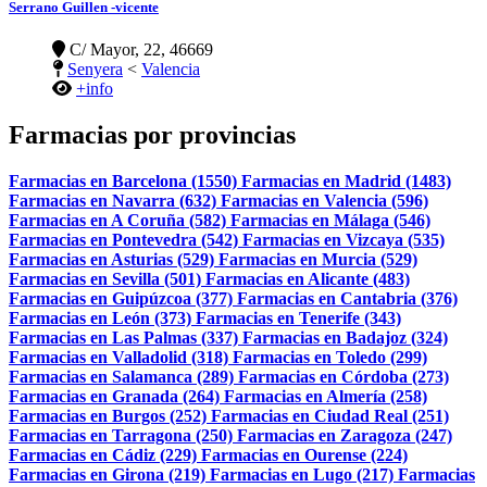
Serrano Guillen -vicente
C/ Mayor, 22, 46669
Senyera
<
Valencia
+info
Farmacias por provincias
Farmacias en Barcelona (1550)
Farmacias en Madrid (1483)
Farmacias en Navarra (632)
Farmacias en Valencia (596)
Farmacias en A Coruña (582)
Farmacias en Málaga (546)
Farmacias en Pontevedra (542)
Farmacias en Vizcaya (535)
Farmacias en Asturias (529)
Farmacias en Murcia (529)
Farmacias en Sevilla (501)
Farmacias en Alicante (483)
Farmacias en Guipúzcoa (377)
Farmacias en Cantabria (376)
Farmacias en León (373)
Farmacias en Tenerife (343)
Farmacias en Las Palmas (337)
Farmacias en Badajoz (324)
Farmacias en Valladolid (318)
Farmacias en Toledo (299)
Farmacias en Salamanca (289)
Farmacias en Córdoba (273)
Farmacias en Granada (264)
Farmacias en Almería (258)
Farmacias en Burgos (252)
Farmacias en Ciudad Real (251)
Farmacias en Tarragona (250)
Farmacias en Zaragoza (247)
Farmacias en Cádiz (229)
Farmacias en Ourense (224)
Farmacias en Girona (219)
Farmacias en Lugo (217)
Farmacias