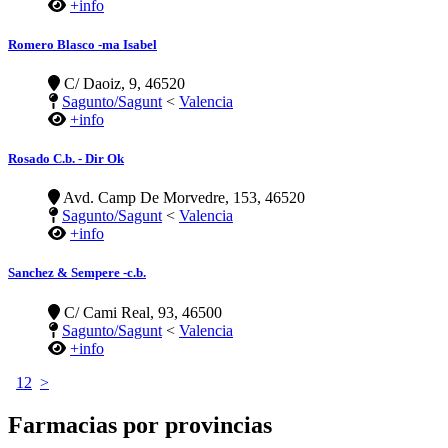
+info
Romero Blasco -ma Isabel
C/ Daoiz, 9, 46520
Sagunto/Sagunt
<
Valencia
+info
Rosado C.b. - Dir Ok
Avd. Camp De Morvedre, 153, 46520
Sagunto/Sagunt
<
Valencia
+info
Sanchez & Sempere -c.b.
C/ Cami Real, 93, 46500
Sagunto/Sagunt
<
Valencia
+info
1
2
>
Farmacias por provincias