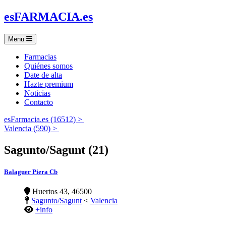
es
FARMACIA
.es
Menu
Farmacias
Quiénes somos
Date de alta
Hazte premium
Noticias
Contacto
esFarmacia.es (16512) >
Valencia (590) >
Sagunto/Sagunt (21)
Balaguer Piera Cb
Huertos 43, 46500
Sagunto/Sagunt
<
Valencia
+info