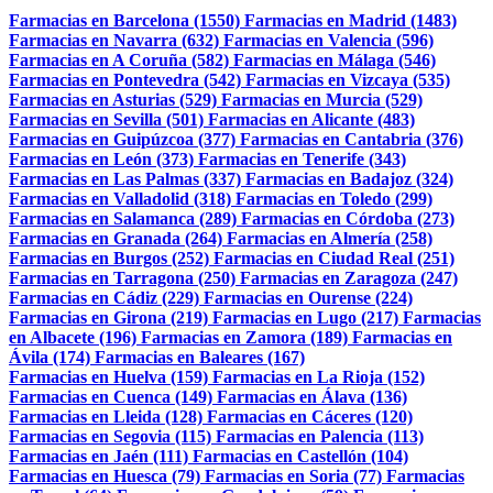
Farmacias en Barcelona (1550)
Farmacias en Madrid (1483)
Farmacias en Navarra (632)
Farmacias en Valencia (596)
Farmacias en A Coruña (582)
Farmacias en Málaga (546)
Farmacias en Pontevedra (542)
Farmacias en Vizcaya (535)
Farmacias en Asturias (529)
Farmacias en Murcia (529)
Farmacias en Sevilla (501)
Farmacias en Alicante (483)
Farmacias en Guipúzcoa (377)
Farmacias en Cantabria (376)
Farmacias en León (373)
Farmacias en Tenerife (343)
Farmacias en Las Palmas (337)
Farmacias en Badajoz (324)
Farmacias en Valladolid (318)
Farmacias en Toledo (299)
Farmacias en Salamanca (289)
Farmacias en Córdoba (273)
Farmacias en Granada (264)
Farmacias en Almería (258)
Farmacias en Burgos (252)
Farmacias en Ciudad Real (251)
Farmacias en Tarragona (250)
Farmacias en Zaragoza (247)
Farmacias en Cádiz (229)
Farmacias en Ourense (224)
Farmacias en Girona (219)
Farmacias en Lugo (217)
Farmacias
en Albacete (196)
Farmacias en Zamora (189)
Farmacias en
Ávila (174)
Farmacias en Baleares (167)
Farmacias en Huelva (159)
Farmacias en La Rioja (152)
Farmacias en Cuenca (149)
Farmacias en Álava (136)
Farmacias en Lleida (128)
Farmacias en Cáceres (120)
Farmacias en Segovia (115)
Farmacias en Palencia (113)
Farmacias en Jaén (111)
Farmacias en Castellón (104)
Farmacias en Huesca (79)
Farmacias en Soria (77)
Farmacias