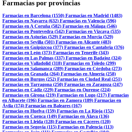
Farmacias por provincias
Farmacias en Barcelona (1550)
Farmacias en Madrid (1483)
Farmacias en Navarra (632)
Farmacias en Valencia (596)
Farmacias en A Coruña (582)
Farmacias en Málaga (546)
Farmacias en Pontevedra (542)
Farmacias en Vizcaya (535)
Farmacias en Asturias (529)
Farmacias en Murcia (529)
Farmacias en Sevilla (501)
Farmacias en Alicante (483)
Farmacias en Guipúzcoa (377)
Farmacias en Cantabria (376)
Farmacias en León (373)
Farmacias en Tenerife (343)
Farmacias en Las Palmas (337)
Farmacias en Badajoz (324)
Farmacias en Valladolid (318)
Farmacias en Toledo (299)
Farmacias en Salamanca (289)
Farmacias en Córdoba (273)
Farmacias en Granada (264)
Farmacias en Almería (258)
Farmacias en Burgos (252)
Farmacias en Ciudad Real (251)
Farmacias en Tarragona (250)
Farmacias en Zaragoza (247)
Farmacias en Cádiz (229)
Farmacias en Ourense (224)
Farmacias en Girona (219)
Farmacias en Lugo (217)
Farmacias
en Albacete (196)
Farmacias en Zamora (189)
Farmacias en
Ávila (174)
Farmacias en Baleares (167)
Farmacias en Huelva (159)
Farmacias en La Rioja (152)
Farmacias en Cuenca (149)
Farmacias en Álava (136)
Farmacias en Lleida (128)
Farmacias en Cáceres (120)
Farmacias en Segovia (115)
Farmacias en Palencia (113)