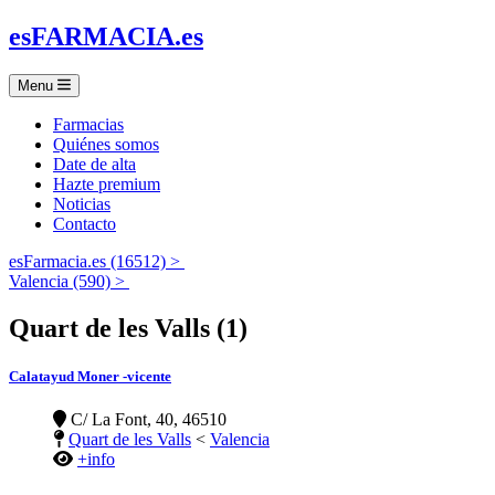
es
FARMACIA
.es
Menu
Farmacias
Quiénes somos
Date de alta
Hazte premium
Noticias
Contacto
esFarmacia.es (16512) >
Valencia (590) >
Quart de les Valls (1)
Calatayud Moner -vicente
C/ La Font, 40, 46510
Quart de les Valls
<
Valencia
+info