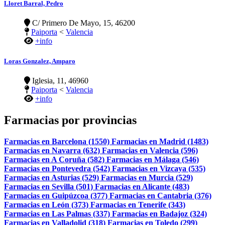
Lloret Barral, Pedro
C/ Primero De Mayo, 15, 46200
Paiporta
<
Valencia
+info
Loras Gonzalez, Amparo
Iglesia, 11, 46960
Paiporta
<
Valencia
+info
Farmacias por provincias
Farmacias en Barcelona (1550)
Farmacias en Madrid (1483)
Farmacias en Navarra (632)
Farmacias en Valencia (596)
Farmacias en A Coruña (582)
Farmacias en Málaga (546)
Farmacias en Pontevedra (542)
Farmacias en Vizcaya (535)
Farmacias en Asturias (529)
Farmacias en Murcia (529)
Farmacias en Sevilla (501)
Farmacias en Alicante (483)
Farmacias en Guipúzcoa (377)
Farmacias en Cantabria (376)
Farmacias en León (373)
Farmacias en Tenerife (343)
Farmacias en Las Palmas (337)
Farmacias en Badajoz (324)
Farmacias en Valladolid (318)
Farmacias en Toledo (299)