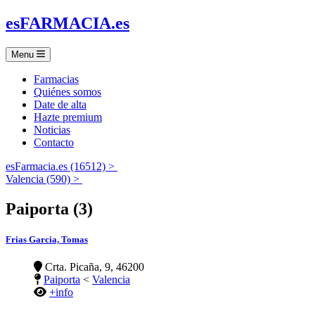
es
FARMACIA
.es
Menu
Farmacias
Quiénes somos
Date de alta
Hazte premium
Noticias
Contacto
esFarmacia.es (16512) >
Valencia (590) >
Paiporta (3)
Frias Garcia, Tomas
Crta. Picaña, 9, 46200
Paiporta
<
Valencia
+info