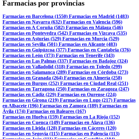
Farmacias por provincias
Farmacias en Barcelona (1550)
Farmacias en Madrid (1483)
Farmacias en Navarra (632)
Farmacias en Valencia (596)
Farmacias en A Coruña (582)
Farmacias en Málaga (546)
Farmacias en Pontevedra (542)
Farmacias en Vizcaya (535)
Farmacias en Asturias (529)
Farmacias en Murcia (529)
Farmacias en Sevilla (501)
Farmacias en Alicante (483)
Farmacias en Guipúzcoa (377)
Farmacias en Cantabria (376)
Farmacias en León (373)
Farmacias en Tenerife (343)
Farmacias en Las Palmas (337)
Farmacias en Badajoz (324)
Farmacias en Valladolid (318)
Farmacias en Toledo (299)
Farmacias en Salamanca (289)
Farmacias en Córdoba (273)
Farmacias en Granada (264)
Farmacias en Almería (258)
Farmacias en Burgos (252)
Farmacias en Ciudad Real (251)
Farmacias en Tarragona (250)
Farmacias en Zaragoza (247)
Farmacias en Cádiz (229)
Farmacias en Ourense (224)
Farmacias en Girona (219)
Farmacias en Lugo (217)
Farmacias
en Albacete (196)
Farmacias en Zamora (189)
Farmacias en
Ávila (174)
Farmacias en Baleares (167)
Farmacias en Huelva (159)
Farmacias en La Rioja (152)
Farmacias en Cuenca (149)
Farmacias en Álava (136)
Farmacias en Lleida (128)
Farmacias en Cáceres (120)
Farmacias en Segovia (115)
Farmacias en Palencia (113)