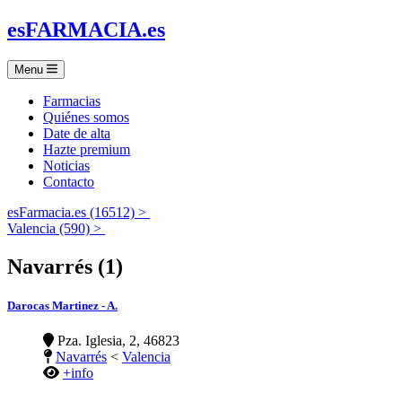
es
FARMACIA
.es
Menu
Farmacias
Quiénes somos
Date de alta
Hazte premium
Noticias
Contacto
esFarmacia.es (16512) >
Valencia (590) >
Navarrés (1)
Darocas Martinez - A.
Pza. Iglesia, 2, 46823
Navarrés
<
Valencia
+info