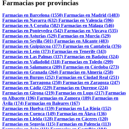
Farmacias por provincias
Farmacias en Barcelona (1550)
Farmacias en Madrid (1483)
Farmacias en Navarra (632)
Farmacias en Valencia (596)
Farmacias en A Coruña (582)
Farmacias en Málaga (546)
Farmacias en Pontevedra (542)
Farmacias en Vizcaya (535)
Farmacias en Asturias (529)
Farmacias en Murcia (529)
Farmacias en Sevilla (501)
Farmacias en Alicante (483)
Farmacias en Guipúzcoa (377)
Farmacias en Cantabria (376)
Farmacias en León (373)
Farmacias en Tenerife (343)
Farmacias en Las Palmas (337)
Farmacias en Badajoz (324)
Farmacias en Valladolid (318)
Farmacias en Toledo (299)
Farmacias en Salamanca (289)
Farmacias en Córdoba (273)
Farmacias en Granada (264)
Farmacias en Almería (258)
Farmacias en Burgos (252)
Farmacias en Ciudad Real (251)
Farmacias en Tarragona (250)
Farmacias en Zaragoza (247)
Farmacias en Cádiz (229)
Farmacias en Ourense (224)
Farmacias en Girona (219)
Farmacias en Lugo (217)
Farmacias
en Albacete (196)
Farmacias en Zamora (189)
Farmacias en
Ávila (174)
Farmacias en Baleares (167)
Farmacias en Huelva (159)
Farmacias en La Rioja (152)
Farmacias en Cuenca (149)
Farmacias en Álava (136)
Farmacias en Lleida (128)
Farmacias en Cáceres (120)
Farmacias en Segovia (115)
Farmacias en Palencia (113)