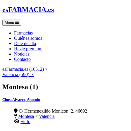
es
FARMACIA
.es
Menu
Farmacias
Quiénes somos
Date de alta
Hazte premium
Noticias
Contacto
esFarmacia.es (16512) >
Valencia (590) >
Montesa (1)
Chust Alvarez, Antonio
C/ Hermenegildo Monleon, 2, 46692
Montesa
<
Valencia
+info