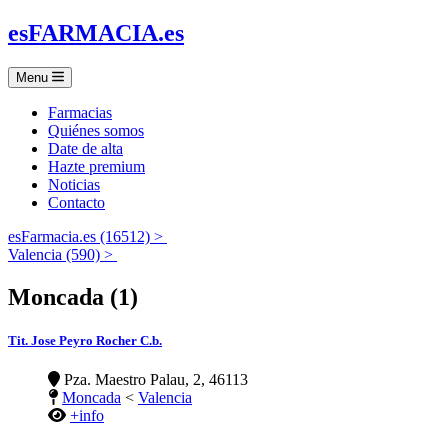
es
FARMACIA
.es
Menu
Farmacias
Quiénes somos
Date de alta
Hazte premium
Noticias
Contacto
esFarmacia.es (16512) >
Valencia (590) >
Moncada (1)
Tit. Jose Peyro Rocher C.b.
Pza. Maestro Palau, 2, 46113
Moncada
<
Valencia
+info