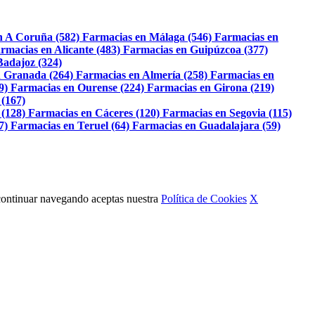
n A Coruña (582)
Farmacias en Málaga (546)
Farmacias en
rmacias en Alicante (483)
Farmacias en Guipúzcoa (377)
Badajoz (324)
 Granada (264)
Farmacias en Almería (258)
Farmacias en
9)
Farmacias en Ourense (224)
Farmacias en Girona (219)
 (167)
 (128)
Farmacias en Cáceres (120)
Farmacias en Segovia (115)
7)
Farmacias en Teruel (64)
Farmacias en Guadalajara (59)
Al continuar navegando aceptas nuestra
Política de Cookies
X