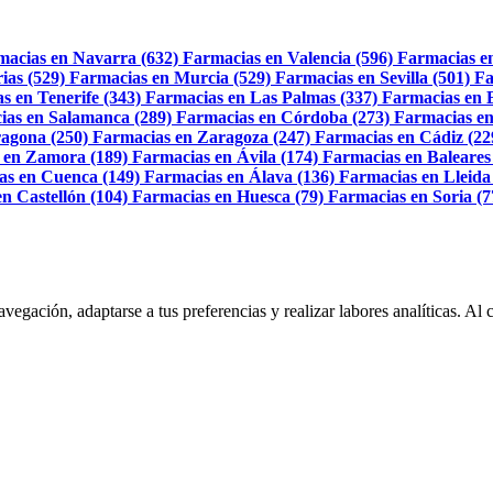
macias en Navarra (632)
Farmacias en Valencia (596)
Farmacias e
ias (529)
Farmacias en Murcia (529)
Farmacias en Sevilla (501)
Fa
s en Tenerife (343)
Farmacias en Las Palmas (337)
Farmacias en 
ias en Salamanca (289)
Farmacias en Córdoba (273)
Farmacias en
agona (250)
Farmacias en Zaragoza (247)
Farmacias en Cádiz (22
 en Zamora (189)
Farmacias en Ávila (174)
Farmacias en Baleares
as en Cuenca (149)
Farmacias en Álava (136)
Farmacias en Lleida
n Castellón (104)
Farmacias en Huesca (79)
Farmacias en Soria (7
navegación, adaptarse a tus preferencias y realizar labores analíticas. 