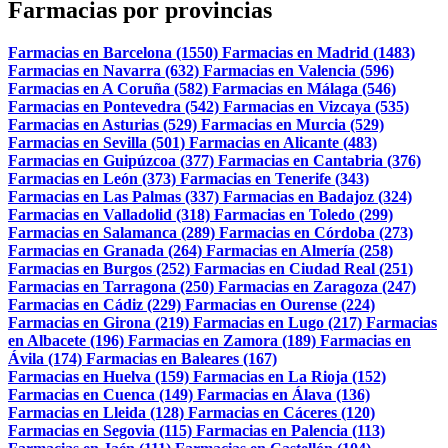
Farmacias por provincias
Farmacias en Barcelona (1550)
Farmacias en Madrid (1483)
Farmacias en Navarra (632)
Farmacias en Valencia (596)
Farmacias en A Coruña (582)
Farmacias en Málaga (546)
Farmacias en Pontevedra (542)
Farmacias en Vizcaya (535)
Farmacias en Asturias (529)
Farmacias en Murcia (529)
Farmacias en Sevilla (501)
Farmacias en Alicante (483)
Farmacias en Guipúzcoa (377)
Farmacias en Cantabria (376)
Farmacias en León (373)
Farmacias en Tenerife (343)
Farmacias en Las Palmas (337)
Farmacias en Badajoz (324)
Farmacias en Valladolid (318)
Farmacias en Toledo (299)
Farmacias en Salamanca (289)
Farmacias en Córdoba (273)
Farmacias en Granada (264)
Farmacias en Almería (258)
Farmacias en Burgos (252)
Farmacias en Ciudad Real (251)
Farmacias en Tarragona (250)
Farmacias en Zaragoza (247)
Farmacias en Cádiz (229)
Farmacias en Ourense (224)
Farmacias en Girona (219)
Farmacias en Lugo (217)
Farmacias
en Albacete (196)
Farmacias en Zamora (189)
Farmacias en
Ávila (174)
Farmacias en Baleares (167)
Farmacias en Huelva (159)
Farmacias en La Rioja (152)
Farmacias en Cuenca (149)
Farmacias en Álava (136)
Farmacias en Lleida (128)
Farmacias en Cáceres (120)
Farmacias en Segovia (115)
Farmacias en Palencia (113)