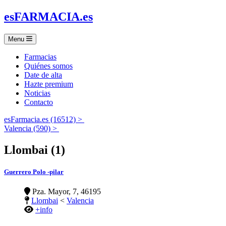
es
FARMACIA
.es
Menu
Farmacias
Quiénes somos
Date de alta
Hazte premium
Noticias
Contacto
esFarmacia.es (16512) >
Valencia (590) >
Llombai (1)
Guerrero Polo -pilar
Pza. Mayor, 7, 46195
Llombai
<
Valencia
+info