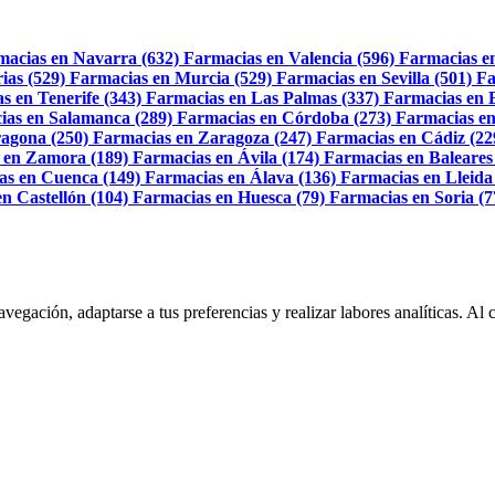
macias en Navarra (632)
Farmacias en Valencia (596)
Farmacias e
ias (529)
Farmacias en Murcia (529)
Farmacias en Sevilla (501)
Fa
s en Tenerife (343)
Farmacias en Las Palmas (337)
Farmacias en 
ias en Salamanca (289)
Farmacias en Córdoba (273)
Farmacias en
agona (250)
Farmacias en Zaragoza (247)
Farmacias en Cádiz (22
 en Zamora (189)
Farmacias en Ávila (174)
Farmacias en Baleares
as en Cuenca (149)
Farmacias en Álava (136)
Farmacias en Lleida
n Castellón (104)
Farmacias en Huesca (79)
Farmacias en Soria (7
navegación, adaptarse a tus preferencias y realizar labores analíticas. 