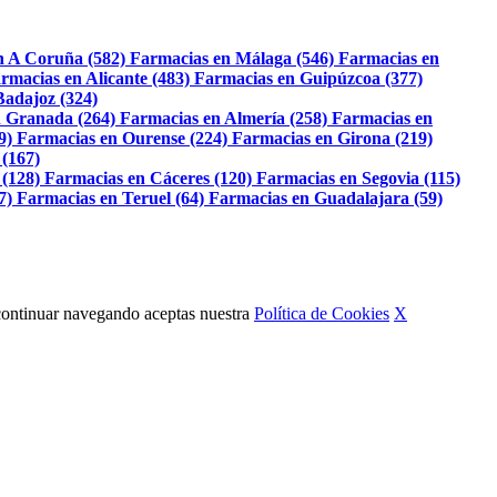
n A Coruña (582)
Farmacias en Málaga (546)
Farmacias en
rmacias en Alicante (483)
Farmacias en Guipúzcoa (377)
Badajoz (324)
 Granada (264)
Farmacias en Almería (258)
Farmacias en
9)
Farmacias en Ourense (224)
Farmacias en Girona (219)
 (167)
 (128)
Farmacias en Cáceres (120)
Farmacias en Segovia (115)
7)
Farmacias en Teruel (64)
Farmacias en Guadalajara (59)
Al continuar navegando aceptas nuestra
Política de Cookies
X