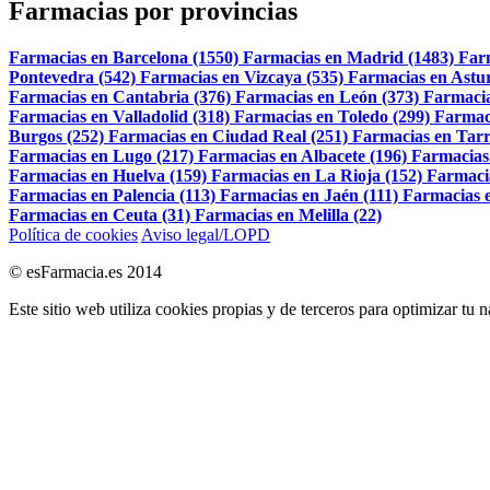
Farmacias por provincias
Farmacias en Barcelona (1550)
Farmacias en Madrid (1483)
Far
Pontevedra (542)
Farmacias en Vizcaya (535)
Farmacias en Astur
Farmacias en Cantabria (376)
Farmacias en León (373)
Farmacia
Farmacias en Valladolid (318)
Farmacias en Toledo (299)
Farmac
Burgos (252)
Farmacias en Ciudad Real (251)
Farmacias en Tarr
Farmacias en Lugo (217)
Farmacias en Albacete (196)
Farmacias
Farmacias en Huelva (159)
Farmacias en La Rioja (152)
Farmaci
Farmacias en Palencia (113)
Farmacias en Jaén (111)
Farmacias e
Farmacias en Ceuta (31)
Farmacias en Melilla (22)
Política de cookies
Aviso legal/LOPD
© esFarmacia.es 2014
Este sitio web utiliza cookies propias y de terceros para optimizar tu 