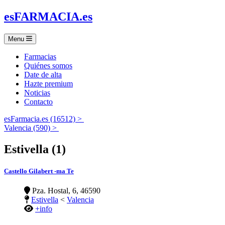
es
FARMACIA
.es
Menu
Farmacias
Quiénes somos
Date de alta
Hazte premium
Noticias
Contacto
esFarmacia.es (16512) >
Valencia (590) >
Estivella (1)
Castello Gilabert -ma Te
Pza. Hostal, 6, 46590
Estivella
<
Valencia
+info