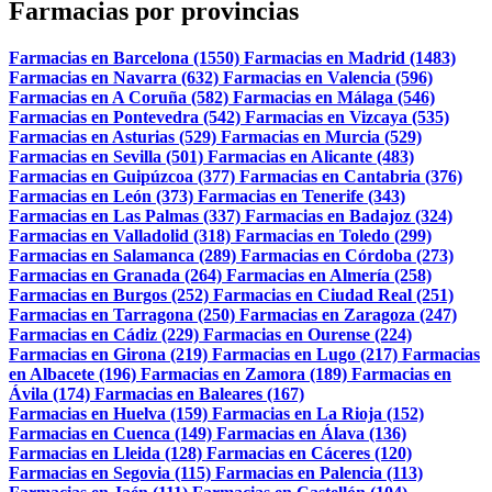
Farmacias por provincias
Farmacias en Barcelona (1550)
Farmacias en Madrid (1483)
Farmacias en Navarra (632)
Farmacias en Valencia (596)
Farmacias en A Coruña (582)
Farmacias en Málaga (546)
Farmacias en Pontevedra (542)
Farmacias en Vizcaya (535)
Farmacias en Asturias (529)
Farmacias en Murcia (529)
Farmacias en Sevilla (501)
Farmacias en Alicante (483)
Farmacias en Guipúzcoa (377)
Farmacias en Cantabria (376)
Farmacias en León (373)
Farmacias en Tenerife (343)
Farmacias en Las Palmas (337)
Farmacias en Badajoz (324)
Farmacias en Valladolid (318)
Farmacias en Toledo (299)
Farmacias en Salamanca (289)
Farmacias en Córdoba (273)
Farmacias en Granada (264)
Farmacias en Almería (258)
Farmacias en Burgos (252)
Farmacias en Ciudad Real (251)
Farmacias en Tarragona (250)
Farmacias en Zaragoza (247)
Farmacias en Cádiz (229)
Farmacias en Ourense (224)
Farmacias en Girona (219)
Farmacias en Lugo (217)
Farmacias
en Albacete (196)
Farmacias en Zamora (189)
Farmacias en
Ávila (174)
Farmacias en Baleares (167)
Farmacias en Huelva (159)
Farmacias en La Rioja (152)
Farmacias en Cuenca (149)
Farmacias en Álava (136)
Farmacias en Lleida (128)
Farmacias en Cáceres (120)
Farmacias en Segovia (115)
Farmacias en Palencia (113)