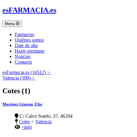
es
FARMACIA
.es
Menu
Farmacias
Quiénes somos
Date de alta
Hazte premium
Noticias
Contacto
esFarmacia.es (16512) >
Valencia (590) >
Cotes (1)
Martinez Gimeno, Elia
C/ Calvo Sotelo, 37, 46294
Cotes
<
Valencia
+info