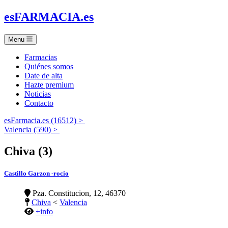
es
FARMACIA
.es
Menu
Farmacias
Quiénes somos
Date de alta
Hazte premium
Noticias
Contacto
esFarmacia.es (16512) >
Valencia (590) >
Chiva (3)
Castillo Garzon -rocio
Pza. Constitucion, 12, 46370
Chiva
<
Valencia
+info