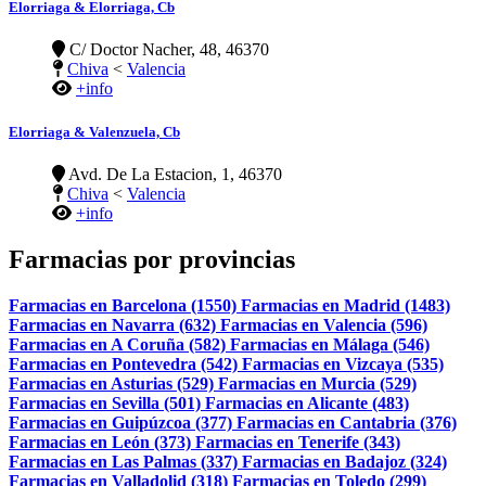
Elorriaga & Elorriaga, Cb
C/ Doctor Nacher, 48, 46370
Chiva
<
Valencia
+info
Elorriaga & Valenzuela, Cb
Avd. De La Estacion, 1, 46370
Chiva
<
Valencia
+info
Farmacias por provincias
Farmacias en Barcelona (1550)
Farmacias en Madrid (1483)
Farmacias en Navarra (632)
Farmacias en Valencia (596)
Farmacias en A Coruña (582)
Farmacias en Málaga (546)
Farmacias en Pontevedra (542)
Farmacias en Vizcaya (535)
Farmacias en Asturias (529)
Farmacias en Murcia (529)
Farmacias en Sevilla (501)
Farmacias en Alicante (483)
Farmacias en Guipúzcoa (377)
Farmacias en Cantabria (376)
Farmacias en León (373)
Farmacias en Tenerife (343)
Farmacias en Las Palmas (337)
Farmacias en Badajoz (324)
Farmacias en Valladolid (318)
Farmacias en Toledo (299)