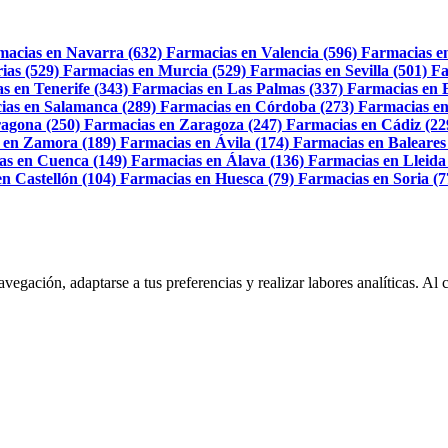
macias en Navarra (632)
Farmacias en Valencia (596)
Farmacias e
ias (529)
Farmacias en Murcia (529)
Farmacias en Sevilla (501)
Fa
s en Tenerife (343)
Farmacias en Las Palmas (337)
Farmacias en 
ias en Salamanca (289)
Farmacias en Córdoba (273)
Farmacias en
agona (250)
Farmacias en Zaragoza (247)
Farmacias en Cádiz (22
 en Zamora (189)
Farmacias en Ávila (174)
Farmacias en Baleares
as en Cuenca (149)
Farmacias en Álava (136)
Farmacias en Lleida
n Castellón (104)
Farmacias en Huesca (79)
Farmacias en Soria (7
navegación, adaptarse a tus preferencias y realizar labores analíticas. 