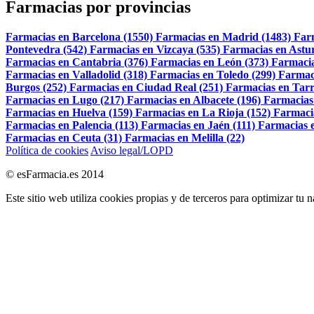
Farmacias por provincias
Farmacias en Barcelona (1550)
Farmacias en Madrid (1483)
Far
Pontevedra (542)
Farmacias en Vizcaya (535)
Farmacias en Astur
Farmacias en Cantabria (376)
Farmacias en León (373)
Farmacia
Farmacias en Valladolid (318)
Farmacias en Toledo (299)
Farmac
Burgos (252)
Farmacias en Ciudad Real (251)
Farmacias en Tarr
Farmacias en Lugo (217)
Farmacias en Albacete (196)
Farmacias
Farmacias en Huelva (159)
Farmacias en La Rioja (152)
Farmaci
Farmacias en Palencia (113)
Farmacias en Jaén (111)
Farmacias e
Farmacias en Ceuta (31)
Farmacias en Melilla (22)
Política de cookies
Aviso legal/LOPD
© esFarmacia.es 2014
Este sitio web utiliza cookies propias y de terceros para optimizar tu 