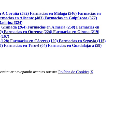
n A Coruña (582)
Farmacias en Málaga (546)
Farmacias en
rmacias en Alicante (483)
Farmacias en Guipúzcoa (377)
Badajoz (324)
 Granada (264)
Farmacias en Almería (258)
Farmacias en
9)
Farmacias en Ourense (224)
Farmacias en Girona (219)
 (167)
 (128)
Farmacias en Cáceres (120)
Farmacias en Segovia (115)
7)
Farmacias en Teruel (64)
Farmacias en Guadalajara (59)
Al continuar navegando aceptas nuestra
Política de Cookies
X