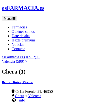
es
FARMACIA
.es
Menu
Farmacias
Quiénes somos
Date de alta
Hazte premium
Noticias
Contacto
esFarmacia.es (16512) >
Valencia (590) >
Chera (1)
Beltran Ruixo, Vicente
C/ La Fuente, 21, 46350
Chera
<
Valencia
+info