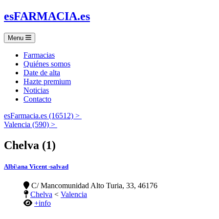
es
FARMACIA
.es
Menu
Farmacias
Quiénes somos
Date de alta
Hazte premium
Noticias
Contacto
esFarmacia.es (16512) >
Valencia (590) >
Chelva (1)
Albi\ana Vicent -salvad
C/ Mancomunidad Alto Turia, 33, 46176
Chelva
<
Valencia
+info