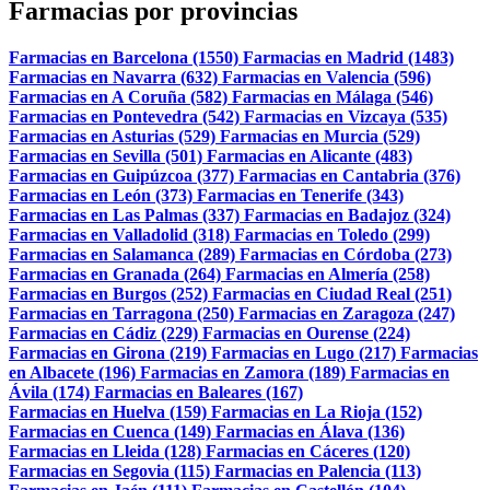
Farmacias por provincias
Farmacias en Barcelona (1550)
Farmacias en Madrid (1483)
Farmacias en Navarra (632)
Farmacias en Valencia (596)
Farmacias en A Coruña (582)
Farmacias en Málaga (546)
Farmacias en Pontevedra (542)
Farmacias en Vizcaya (535)
Farmacias en Asturias (529)
Farmacias en Murcia (529)
Farmacias en Sevilla (501)
Farmacias en Alicante (483)
Farmacias en Guipúzcoa (377)
Farmacias en Cantabria (376)
Farmacias en León (373)
Farmacias en Tenerife (343)
Farmacias en Las Palmas (337)
Farmacias en Badajoz (324)
Farmacias en Valladolid (318)
Farmacias en Toledo (299)
Farmacias en Salamanca (289)
Farmacias en Córdoba (273)
Farmacias en Granada (264)
Farmacias en Almería (258)
Farmacias en Burgos (252)
Farmacias en Ciudad Real (251)
Farmacias en Tarragona (250)
Farmacias en Zaragoza (247)
Farmacias en Cádiz (229)
Farmacias en Ourense (224)
Farmacias en Girona (219)
Farmacias en Lugo (217)
Farmacias
en Albacete (196)
Farmacias en Zamora (189)
Farmacias en
Ávila (174)
Farmacias en Baleares (167)
Farmacias en Huelva (159)
Farmacias en La Rioja (152)
Farmacias en Cuenca (149)
Farmacias en Álava (136)
Farmacias en Lleida (128)
Farmacias en Cáceres (120)
Farmacias en Segovia (115)
Farmacias en Palencia (113)