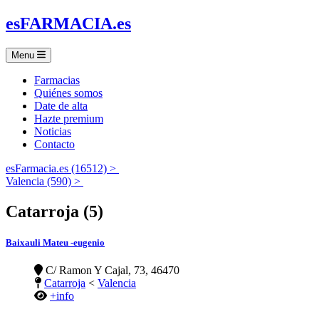
es
FARMACIA
.es
Menu
Farmacias
Quiénes somos
Date de alta
Hazte premium
Noticias
Contacto
esFarmacia.es (16512) >
Valencia (590) >
Catarroja (5)
Baixauli Mateu -eugenio
C/ Ramon Y Cajal, 73, 46470
Catarroja
<
Valencia
+info