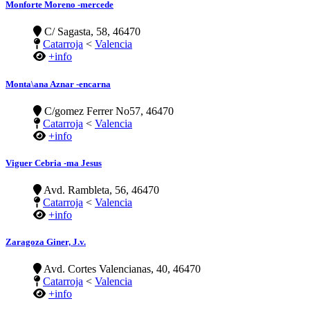
Monforte Moreno -mercede
C/ Sagasta, 58, 46470
Catarroja
<
Valencia
+info
Monta\ana Aznar -encarna
C/gomez Ferrer No57, 46470
Catarroja
<
Valencia
+info
Viguer Cebria -ma Jesus
Avd. Rambleta, 56, 46470
Catarroja
<
Valencia
+info
Zaragoza Giner, J.v.
Avd. Cortes Valencianas, 40, 46470
Catarroja
<
Valencia
+info