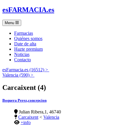
es
FARMACIA
.es
Menu
Farmacias
Quiénes somos
Date de alta
Hazte premium
Noticias
Contacto
esFarmacia.es (16512) >
Valencia (590) >
Carcaixent (4)
Boquera Perez,concepcion
Julian Ribera,1, 46740
Carcaixent
<
Valencia
+info