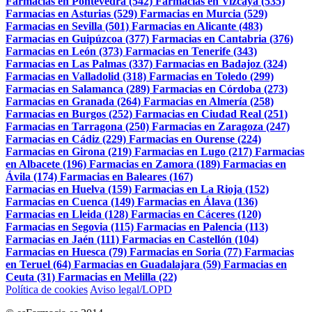
Farmacias en Pontevedra (542)
Farmacias en Vizcaya (535)
Farmacias en Asturias (529)
Farmacias en Murcia (529)
Farmacias en Sevilla (501)
Farmacias en Alicante (483)
Farmacias en Guipúzcoa (377)
Farmacias en Cantabria (376)
Farmacias en León (373)
Farmacias en Tenerife (343)
Farmacias en Las Palmas (337)
Farmacias en Badajoz (324)
Farmacias en Valladolid (318)
Farmacias en Toledo (299)
Farmacias en Salamanca (289)
Farmacias en Córdoba (273)
Farmacias en Granada (264)
Farmacias en Almería (258)
Farmacias en Burgos (252)
Farmacias en Ciudad Real (251)
Farmacias en Tarragona (250)
Farmacias en Zaragoza (247)
Farmacias en Cádiz (229)
Farmacias en Ourense (224)
Farmacias en Girona (219)
Farmacias en Lugo (217)
Farmacias
en Albacete (196)
Farmacias en Zamora (189)
Farmacias en
Ávila (174)
Farmacias en Baleares (167)
Farmacias en Huelva (159)
Farmacias en La Rioja (152)
Farmacias en Cuenca (149)
Farmacias en Álava (136)
Farmacias en Lleida (128)
Farmacias en Cáceres (120)
Farmacias en Segovia (115)
Farmacias en Palencia (113)
Farmacias en Jaén (111)
Farmacias en Castellón (104)
Farmacias en Huesca (79)
Farmacias en Soria (77)
Farmacias
en Teruel (64)
Farmacias en Guadalajara (59)
Farmacias en
Ceuta (31)
Farmacias en Melilla (22)
Política de cookies
Aviso legal/LOPD