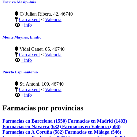
Escriva Masip -luis
C/ Julian Ribera, 42, 46740
Carcaixent
<
Valencia
+info
Monte Maynes, Emilio
Vidal Canet, 65, 46740
Carcaixent
<
Valencia
+info
Puerto Espi -antonio
St. Antoni, 109, 46740
Carcaixent
<
Valencia
+info
Farmacias por provincias
Farmacias en Barcelona (1550)
Farmacias en Madrid (1483)
Farmacias en Navarra (632)
Farmacias en Valencia (596)
Farmacias en A Coruña (582)
Farmacias en Málaga (546)